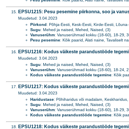
Pesu pesemine
: Kõik paarid, Alati naine, Tavaliselt na
EPSU1215: Pesu pesemine piirkonna, soo ja vanus
Muudetud: 3.04.2023
Piirkond
: Põhja-Eesti, Kesk-Eesti, Kirde-Eesti, Lõuna-
Sugu
: Mehed ja naised, Mehed, Naised, (3)
Vanuserühm
: Vanuserühmad kokku (18-60), 18-29, 3
Pesu pesemine
: Kõik paarid, Alati naine, Tavaliselt na
EPSU1216: Kodus väikeste parandustööde tegemin
Muudetud: 3.04.2023
Sugu
: Mehed ja naised, Mehed, Naised, (3)
Vanuserühm
: Vanuserühmad kokku (18-60), 18-24, 25-
Kodus väikeste parandustööde tegemine
: Kõik paa
EPSU1217: Kodus väikeste parandustööde tegemin
Muudetud: 3.04.2023
Haridustase
: Põhiharidus või madalam, Keskharidus, 
Sugu
: Mehed ja naised, Mehed, Naised, (3)
Vanuserühm
: Vanuserühmad kokku (18-60), 18-29, 3
Kodus väikeste parandustööde tegemine
: Kõik paa
EPSU1218: Kodus väikeste parandustööde tegemin