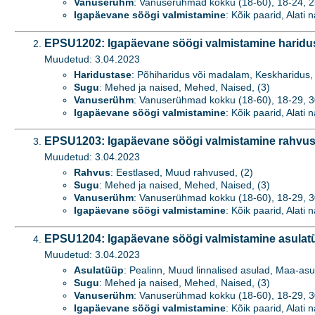
Vanuserühm
: Vanuserühmad kokku (18-60), 18-24, 25-
Igapäevane söögi valmistamine
: Kõik paarid, Alati 
EPSU1202: Igapäevane söögi valmistamine haridus
Muudetud: 3.04.2023
Haridustase
: Põhiharidus või madalam, Keskharidus, 
Sugu
: Mehed ja naised, Mehed, Naised, (3)
Vanuserühm
: Vanuserühmad kokku (18-60), 18-29, 3
Igapäevane söögi valmistamine
: Kõik paarid, Alati 
EPSU1203: Igapäevane söögi valmistamine rahvuse
Muudetud: 3.04.2023
Rahvus
: Eestlased, Muud rahvused, (2)
Sugu
: Mehed ja naised, Mehed, Naised, (3)
Vanuserühm
: Vanuserühmad kokku (18-60), 18-29, 3
Igapäevane söögi valmistamine
: Kõik paarid, Alati 
EPSU1204: Igapäevane söögi valmistamine asulatü
Muudetud: 3.04.2023
Asulatüüp
: Pealinn, Muud linnalised asulad, Maa-asu
Sugu
: Mehed ja naised, Mehed, Naised, (3)
Vanuserühm
: Vanuserühmad kokku (18-60), 18-29, 3
Igapäevane söögi valmistamine
: Kõik paarid, Alati 