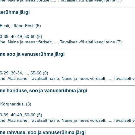
ine, Naine ja mees võrdselt, ..., Tavaliselt või alati keegi teine (7)
erühma järgi
Eesti, Lääne-Eesti (5)
0-39, 40-49, 50-60 (5)
ine, Naine ja mees võrdselt, ..., Tavaliselt või alati keegi teine (7)
e soo ja vanuserühma järgi
29, 30-34, ..., 55-60 (9)
rid, Alati naine, Tavaliselt naine, Naine ja mees võrdselt, ..., Tavaliselt v
e hariduse, soo ja vanuserühma järgi
Kõrgharidus, (3)
0-39, 40-49, 50-60 (5)
rid, Alati naine, Tavaliselt naine, Naine ja mees võrdselt, ..., Tavaliselt v
e rahvuse, soo ja vanuserühma järgi