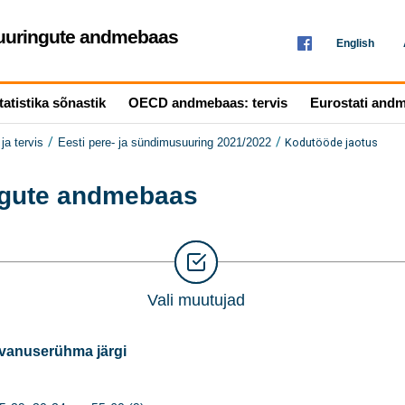
seuuringute andmebaas
English
tatistika sõnastik
OECD andmebaas: tervis
Eurostati and
/
/
Kodutööde jaotus
ja tervis
Eesti pere- ja sündimusuuring 2021/2022
ingute andmebaas
Vali muutujad
 vanuserühma järgi