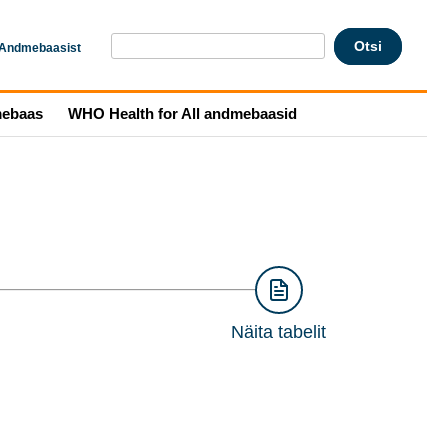
Andmebaasist
mebaas
WHO Health for All andmebaasid
Näita tabelit