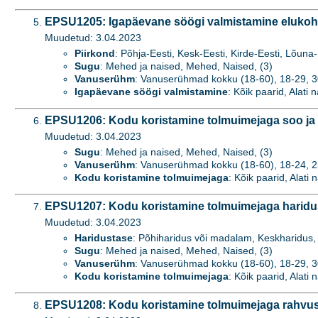
EPSU1205: Igapäevane söögi valmistamine elukoha
Muudetud: 3.04.2023
Piirkond
: Põhja-Eesti, Kesk-Eesti, Kirde-Eesti, Lõuna-
Sugu
: Mehed ja naised, Mehed, Naised, (3)
Vanuserühm
: Vanuserühmad kokku (18-60), 18-29, 3
Igapäevane söögi valmistamine
: Kõik paarid, Alati 
EPSU1206: Kodu koristamine tolmuimejaga soo ja
Muudetud: 3.04.2023
Sugu
: Mehed ja naised, Mehed, Naised, (3)
Vanuserühm
: Vanuserühmad kokku (18-60), 18-24, 25-
Kodu koristamine tolmuimejaga
: Kõik paarid, Alati 
EPSU1207: Kodu koristamine tolmuimejaga haridus
Muudetud: 3.04.2023
Haridustase
: Põhiharidus või madalam, Keskharidus, 
Sugu
: Mehed ja naised, Mehed, Naised, (3)
Vanuserühm
: Vanuserühmad kokku (18-60), 18-29, 3
Kodu koristamine tolmuimejaga
: Kõik paarid, Alati 
EPSU1208: Kodu koristamine tolmuimejaga rahvuse