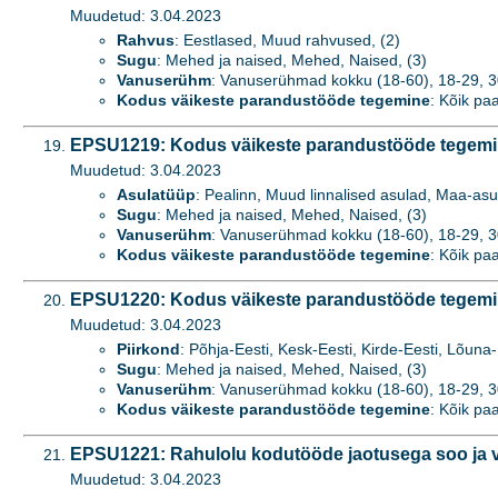
Muudetud: 3.04.2023
Rahvus
: Eestlased, Muud rahvused, (2)
Sugu
: Mehed ja naised, Mehed, Naised, (3)
Vanuserühm
: Vanuserühmad kokku (18-60), 18-29, 3
Kodus väikeste parandustööde tegemine
: Kõik paa
EPSU1219: Kodus väikeste parandustööde tegemine
Muudetud: 3.04.2023
Asulatüüp
: Pealinn, Muud linnalised asulad, Maa-asu
Sugu
: Mehed ja naised, Mehed, Naised, (3)
Vanuserühm
: Vanuserühmad kokku (18-60), 18-29, 3
Kodus väikeste parandustööde tegemine
: Kõik paa
EPSU1220: Kodus väikeste parandustööde tegemine
Muudetud: 3.04.2023
Piirkond
: Põhja-Eesti, Kesk-Eesti, Kirde-Eesti, Lõuna-
Sugu
: Mehed ja naised, Mehed, Naised, (3)
Vanuserühm
: Vanuserühmad kokku (18-60), 18-29, 3
Kodus väikeste parandustööde tegemine
: Kõik paa
EPSU1221: Rahulolu kodutööde jaotusega soo ja 
Muudetud: 3.04.2023