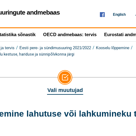
seuuringute andmebaas
English
tatistika sõnastik
OECD andmebaas: tervis
Eurostati and
/
/
/
ja tervis
Eesti pere- ja sündimusuuring 2021/2022
Kooselu lõppemine
 kestuse, hariduse ja sünnipõlvkonna järgi
Vali muutujad
ine lahutuse või lahkumineku tõ