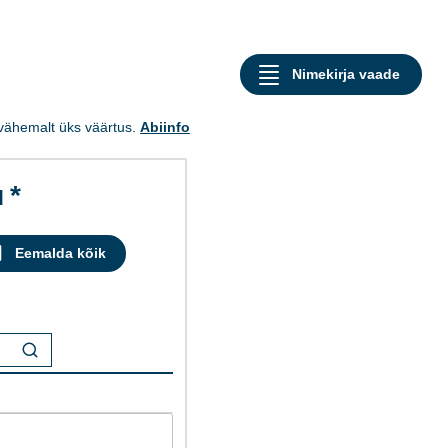
a vähemalt üks väärtus.
Abiinfo
d