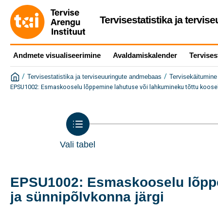
Tervisestatistika ja tervi
Andmete visualiseerimine
Avaldamiskalender
Tervises
/
/
Tervisestatistika ja terviseuuringute andmebaas
Tervisekäitumine 
EPSU1002: Esmaskooselu lõppemine lahutuse või lahkumineku tõttu kooselu
Vali tabel
EPSU1002: Esmaskooselu lõppem
ja sünnipõlvkonna järgi