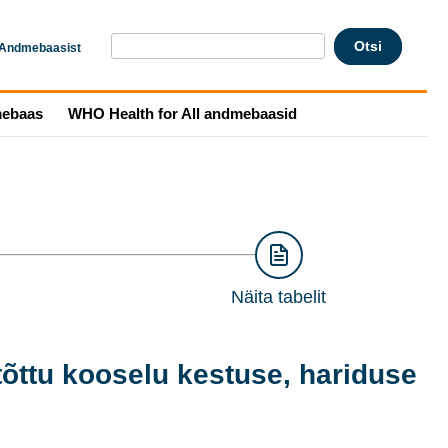
Andmebaasist
mebaas
WHO Health for All andmebaasid
Näita tabelit
ttu kooselu kestuse, hariduse