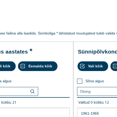
 see failina alla laadida. Sümboliga * tähistatud muutujatest tuleb valid
us aastates
Sünnipõlvkon
a algus
Sõna algus
0
kokku
21
Valitud
0
kokku
12