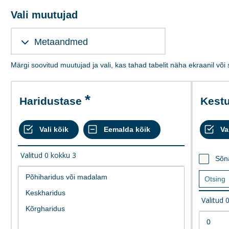
Vali muutujad
Metaandmed
Märgi soovitud muutujad ja vali, kas tahad tabelit näha ekraanil või
Haridustase
Kest
Valitud
0
kokku
3
Sõn
Valitud