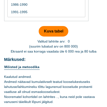
Valitud lahtrite arv:
0
(suurim lubatud arv on 800 000)
Ekraanil ei saa korraga vaadata üle 6 000 rea ja 80 tulba
Märkused:
Mõisted ja metoodika
Kaalutud andmed.
Andmed näitavad kumulatiivselt teatud kooselukestuseks
lahutuse/lahkumineku tõttu lagunenud kooselude protsenti
vaatluse all olnud esmaskooseludest.
Noorematel kohortidel on lahtrites .., kuna neid pole vastava
vanuseni täielikult lõpuni jälgitud.