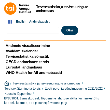
Tervisestatistika ja terviseuuringute
andmebaas
English
Andmebaasist
Andmete visualiseerimine
Avaldamiskalender
Tervisestatistika sõnastik
OECD andmebaas: tervis
Eurostati andmebaas
WHO Health for All andmebaasid
/
/
Tervisestatistika ja terviseuuringute andmebaas
/
/
Tervisekäitumine ja tervis
Eesti pere- ja sündimusuuring 2021/2022
/
Kooselu lõppemine
EPSU1001: Esmaskooselu lõppemine lahutuse või lahkumineku tõttu
kooselu kestuse, soo ja sünnipõlvkonna järgi