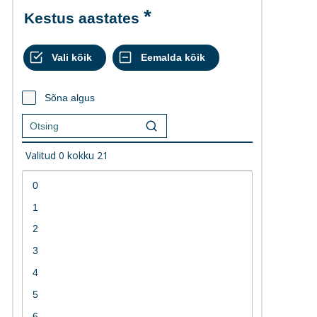
Kestus aastates
Sõna algus
Valitud
0
kokku
21