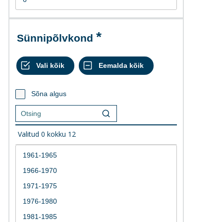
Sünnipõlvkond
Sõna algus
Valitud
0
kokku
12