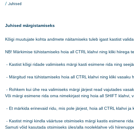
/
Juhised
Juhised märgistamiseks
Kõigi muutujate kohta andmete näitamiseks tuleb igast kastist valida 
NB! Märkimise tühistamiseks hoia all CTRL klahvi ning kliki hiirega teks
 - Kastist kõigi ridade valimiseks märgi kasti esimene rida ning see
 - Märgitud rea tühistamiseks hoia all CTRL klahvi ning kliki vasaku hi
 - Rohkem kui ühe rea valimiseks märgi järjest read vajutades vasakut
Või märgi esimene rida oma nimekirjast ning hoia all SHIFT klahvi, va
 - Et märkida erinevaid ridu, mis pole järjest, hoia all CTRL klahvi ja k
 - Kastist mingi kindla väärtuse otsimiseks märgi kastis esimene rida n
Samuti võid kasutada otsimiseks üles/alla nooleklahve või hiirenuppe