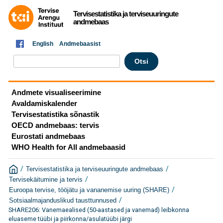
Tervisestatistika ja terviseuuringute
andmebaas
English
Andmebaasist
Andmete visualiseerimine
Avaldamiskalender
Tervisestatistika sõnastik
OECD andmebaas: tervis
Eurostati andmebaas
WHO Health for All andmebaasid
/
/
Tervisestatistika ja terviseuuringute andmebaas
/
Tervisekäitumine ja tervis
/
Euroopa tervise, tööjätu ja vananemise uuring (SHARE)
/
Sotsiaalmajanduslikud tausttunnused
SHARE206: Vanemaealised (50-aastased ja vanemad) leibkonna
eluaseme tüübi ja piirkonna/asulatüübi järgi