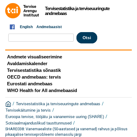
Tervisestatistika ja terviseuuringute
andmebaas
English
Andmebaasist
Andmete visualiseerimine
Avaldamiskalender
Tervisestatistika sõnastik
OECD andmebaas: tervis
Eurostati andmebaas
WHO Health for All andmebaasid
/
/
Tervisestatistika ja terviseuuringute andmebaas
/
Tervisekäitumine ja tervis
/
Euroopa tervise, tööjätu ja vananemise uuring (SHARE)
/
Sotsiaalmajanduslikud tausttunnused
SHARE038: Vanemaealiste (50-aastased ja vanemad) rahvus ja põlisus
pikaajalise terviseprobleemi olemasolu järgi