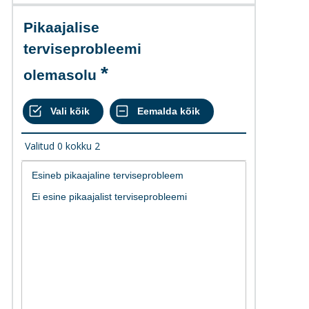
Pikaajalise
terviseprobleemi
olemasolu
Valitud
0
kokku
2