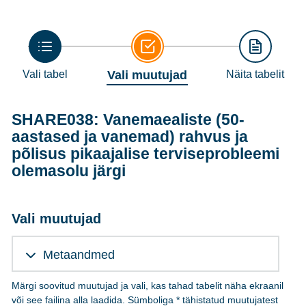
Vali tabel
Vali muutujad
Näita tabelit
SHARE038: Vanemaealiste (50-
aastased ja vanemad) rahvus ja
põlisus pikaajalise terviseprobleemi
olemasolu järgi
Vali muutujad
Metaandmed
Märgi soovitud muutujad ja vali, kas tahad tabelit näha ekraanil
või see failina alla laadida. Sümboliga * tähistatud muutujatest