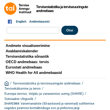
Tervisestatistika ja terviseuuringute
andmebaas
English
Andmebaasist
Andmete visualiseerimine
Avaldamiskalender
Tervisestatistika sõnastik
OECD andmebaas: tervis
Eurostati andmebaas
WHO Health for All andmebaasid
/
/
Tervisestatistika ja terviseuuringute andmebaas
/
Tervisekäitumine ja tervis
/
Euroopa tervise, tööjätu ja vananemise uuring (SHARE)
/
Sotsiaalne võrgustik
SHARE884: Vanemaealiste (50-aastased ja vanemad) suhtlemise
sagedus peamise kontaktisikuga soo ja piirkonna järgi