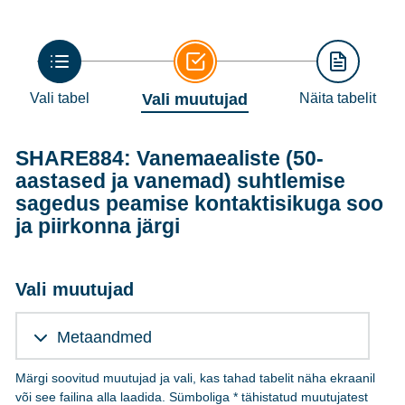
Vali tabel
Vali muutujad
Näita tabelit
SHARE884: Vanemaealiste (50-
aastased ja vanemad) suhtlemise
sagedus peamise kontaktisikuga soo
ja piirkonna järgi
Vali muutujad
Metaandmed
Märgi soovitud muutujad ja vali, kas tahad tabelit näha ekraanil
või see failina alla laadida. Sümboliga * tähistatud muutujatest