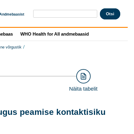
Andmebaasist
mebaas
WHO Health for All andmebaasid
/
lne võrgustik
Näita tabelit
ugus peamise kontaktisiku