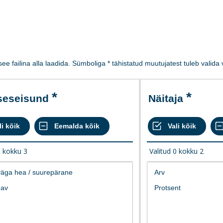
 see failina alla laadida. Sümboliga * tähistatud muutujatest tuleb valid
iseseisund
Näitaja
0
kokku
3
Valitud
0
kokku
2