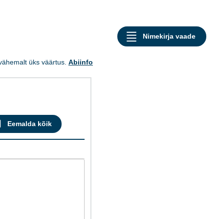
a vähemalt üks väärtus.
Abiinfo