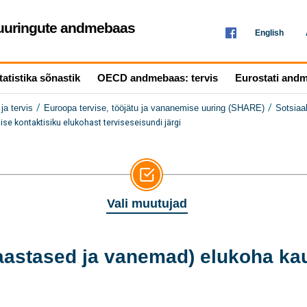
seuuringute andmebaas
English
tatistika sõnastik
OECD andmebaas: tervis
Eurostati and
/
/
ja tervis
Euroopa tervise, tööjätu ja vananemise uuring (SHARE)
Sotsiaa
 kontaktisiku elukohast terviseseisundi järgi
Vali muutujad
astased ja vanemad) elukoha ka