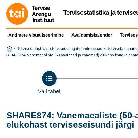
Tervisestatistika ja tervi
Andmete visualiseerimine
Avaldamiskalender
Tervises
/
/
Tervisestatistika ja terviseuuringute andmebaas
Tervisekäitumine 
SHARE874: Vanemaealiste (50-aastased ja vanemad) elukoha kaugus peamise
Vali tabel
SHARE874: Vanemaealiste (50-a
elukohast terviseseisundi järgi