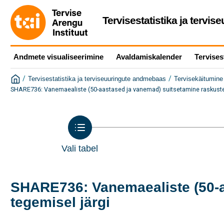
Tervisestatistika ja tervi
Andmete visualiseerimine
Avaldamiskalender
Tervises
/
/
Tervisestatistika ja terviseuuringute andmebaas
Tervisekäitumine 
SHARE736: Vanemaealiste (50-aastased ja vanemad) suitsetamine raskuste
Vali tabel
SHARE736: Vanemaealiste (50-a
tegemisel järgi