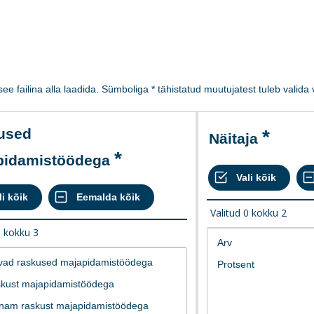
 see failina alla laadida. Sümboliga * tähistatud muutujatest tuleb valid
Näitaja
pidamistöödega
Valitud
0
kokku
2
0
kokku
3