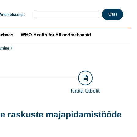
Andmebaasist
mebaas
WHO Health for All andmebaasid
/
amine
Näita tabelit
ne raskuste majapidamistööde