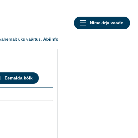
a vähemalt üks väärtus.
Abiinfo