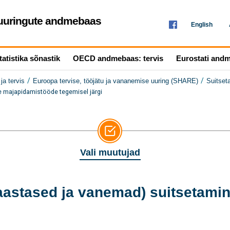
seuuringute andmebaas
English
tatistika sõnastik
OECD andmebaas: tervis
Eurostati and
/
/
ja tervis
Euroopa tervise, tööjätu ja vananemise uuring (SHARE)
Suitset
 majapidamistööde tegemisel järgi
Vali muutujad
astased ja vanemad) suitsetami