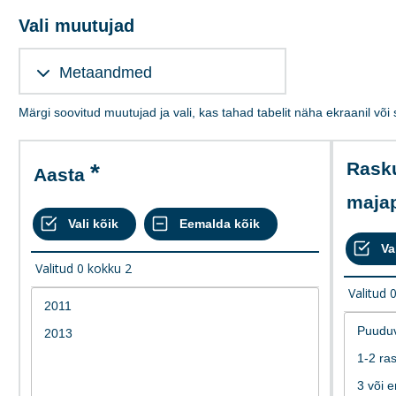
Vali muutujad
Metaandmed
Märgi soovitud muutujad ja vali, kas tahad tabelit näha ekraanil või
Raskused
Aasta
maja
Valitud
0
kokku
2
Valitud