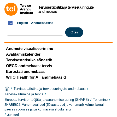
Tervisestatistika ja terviseuuringute
andmebaas
English
Andmebaasist
Andmete visualiseerimine
Avaldamiskalender
Tervisestatistika sõnastik
OECD andmebaas: tervis
Eurostati andmebaas
WHO Health for All andmebaasid
/
/
Tervisestatistika ja terviseuuringute andmebaas
/
Tervisekäitumine ja tervis
/
/
Euroopa tervise, tööjätu ja vananemise uuring (SHARE)
Toitumine
SHARE826: Vanemaealised (50-aastased ja vanemad) kolmel korral
päevas söömise ja piirkonna/asulatüübi järgi
/
Juhised