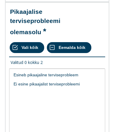
Pikaajalise
terviseprobleemi
olemasolu
Valitud
0
kokku
2