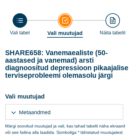
Vali tabel
Vali muutujad
Näita tabelit
SHARE658: Vanemaealiste (50-
aastased ja vanemad) arsti
diagnoositud depressioon pikaajalise
terviseprobleemi olemasolu järgi
Vali muutujad
Metaandmed
Märgi soovitud muutujad ja vali, kas tahad tabelit näha ekraanil
või see failina alla laadida. Sümboliga * tähistatud muutujatest