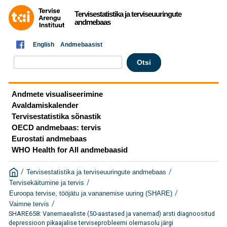
Tervisestatistika ja terviseuuringute
andmebaas
English
Andmebaasist
Andmete visualiseerimine
Avaldamiskalender
Tervisestatistika sõnastik
OECD andmebaas: tervis
Eurostati andmebaas
WHO Health for All andmebaasid
/
/
Tervisestatistika ja terviseuuringute andmebaas
/
Tervisekäitumine ja tervis
/
Euroopa tervise, tööjätu ja vananemise uuring (SHARE)
/
Vaimne tervis
SHARE658: Vanemaealiste (50-aastased ja vanemad) arsti diagnoositud
depressioon pikaajalise terviseprobleemi olemasolu järgi