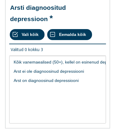
Arsti diagnoositud
depressioon
Valitud
0
kokku
3