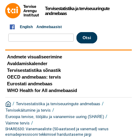
Tervisestatistika ja terviseuuringute
andmebaas
English
Andmebaasist
Andmete visualiseerimine
Avaldamiskalender
Tervisestatistika sõnastik
OECD andmebaas: tervis
Eurostati andmebaas
WHO Health for All andmebaasid
/
/
Tervisestatistika ja terviseuuringute andmebaas
/
Tervisekäitumine ja tervis
/
Euroopa tervise, tööjätu ja vananemise uuring (SHARE)
/
Vaimne tervis
SHARE630: Vanemaealiste (50-aastased ja vanemad) vanus
esmadepressiooni tekkimisel haridustaseme järgi