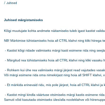
/
Juhised
Juhised märgistamiseks
Kõigi muutujate kohta andmete näitamiseks tuleb igast kastist valida 
NB! Märkimise tühistamiseks hoia all CTRL klahvi ning kliki hiirega teks
 - Kastist kõigi ridade valimiseks märgi kasti esimene rida ning see
 - Märgitud rea tühistamiseks hoia all CTRL klahvi ning kliki vasaku hi
 - Rohkem kui ühe rea valimiseks märgi järjest read vajutades vasakut
Või märgi esimene rida oma nimekirjast ning hoia all SHIFT klahvi, va
 - Et märkida erinevaid ridu, mis pole järjest, hoia all CTRL klahvi ja k
 - Kastist mingi kindla väärtuse otsimiseks märgi kastis esimene rida n
Samuti võid kasutada otsimiseks üles/alla nooleklahve või hiirenuppe