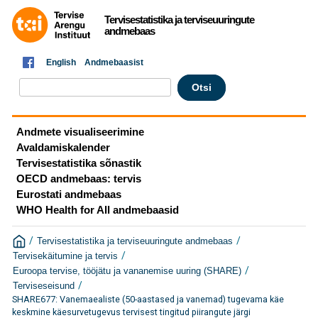
Tervisestatistika ja terviseuuringute
andmebaas
English
Andmebaasist
Andmete visualiseerimine
Avaldamiskalender
Tervisestatistika sõnastik
OECD andmebaas: tervis
Eurostati andmebaas
WHO Health for All andmebaasid
/
/
Tervisestatistika ja terviseuuringute andmebaas
/
Tervisekäitumine ja tervis
/
Euroopa tervise, tööjätu ja vananemise uuring (SHARE)
/
Terviseseisund
SHARE677: Vanemaealiste (50-aastased ja vanemad) tugevama käe
keskmine käesurvetugevus tervisest tingitud piirangute järgi