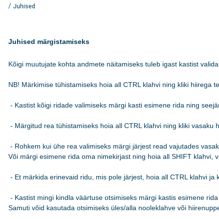
/
Juhised
Juhised märgistamiseks
Kõigi muutujate kohta andmete näitamiseks tuleb igast kastist valida 
NB! Märkimise tühistamiseks hoia all CTRL klahvi ning kliki hiirega teks
 - Kastist kõigi ridade valimiseks märgi kasti esimene rida ning see
 - Märgitud rea tühistamiseks hoia all CTRL klahvi ning kliki vasaku hi
 - Rohkem kui ühe rea valimiseks märgi järjest read vajutades vasakut
Või märgi esimene rida oma nimekirjast ning hoia all SHIFT klahvi, va
 - Et märkida erinevaid ridu, mis pole järjest, hoia all CTRL klahvi ja k
 - Kastist mingi kindla väärtuse otsimiseks märgi kastis esimene rida n
Samuti võid kasutada otsimiseks üles/alla nooleklahve või hiirenuppe