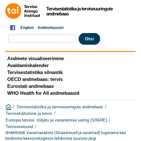
Tervisestatistika ja terviseuuringute
andmebaas
English
Andmebaasist
Andmete visualiseerimine
Avaldamiskalender
Tervisestatistika sõnastik
OECD andmebaas: tervis
Eurostati andmebaas
WHO Health for All andmebaasid
/
/
Tervisestatistika ja terviseuuringute andmebaas
/
Tervisekäitumine ja tervis
/
Euroopa tervise, tööjätu ja vananemise uuring (SHARE)
/
Terviseseisund
SHARE668: Vanemaealiste (50-aastased ja vanemad) tugevama käe
keskmine käesurvetugevus leibkonna suuruse järgi