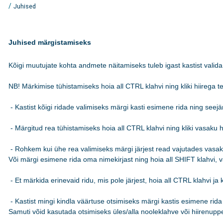
/
Juhised
Juhised märgistamiseks
Kõigi muutujate kohta andmete näitamiseks tuleb igast kastist valida 
NB! Märkimise tühistamiseks hoia all CTRL klahvi ning kliki hiirega teks
 - Kastist kõigi ridade valimiseks märgi kasti esimene rida ning see
 - Märgitud rea tühistamiseks hoia all CTRL klahvi ning kliki vasaku hi
 - Rohkem kui ühe rea valimiseks märgi järjest read vajutades vasakut
Või märgi esimene rida oma nimekirjast ning hoia all SHIFT klahvi, va
 - Et märkida erinevaid ridu, mis pole järjest, hoia all CTRL klahvi ja k
 - Kastist mingi kindla väärtuse otsimiseks märgi kastis esimene rida n
Samuti võid kasutada otsimiseks üles/alla nooleklahve või hiirenuppe