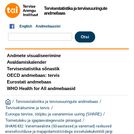
Tervisestatistika ja terviseuuringute
andmebaas
English
Andmebaasist
Andmete visualiseerimine
Avaldamiskalender
Tervisestatistika sõnastik
OECD andmebaas: tervis
Eurostati andmebaas
WHO Health for All andmebaasid
/
/
Tervisestatistika ja terviseuuringute andmebaas
/
Tervisekäitumine ja tervis
/
Euroopa tervise, tööjätu ja vananemise uuring (SHARE)
/
Toimetuleku ja igapäevategevuste piirangud
SHARE432: Vanemaealiste (50-aastased ja vanemad) raskused
enesehoolduse ja majapidamistöödega sissetulekukvintiili järgi