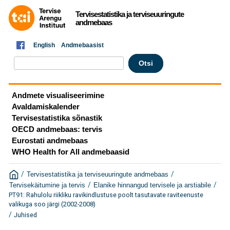
Tervisestatistika ja terviseuuringute
andmebaas
English
Andmebaasist
Andmete visualiseerimine
Avaldamiskalender
Tervisestatistika sõnastik
OECD andmebaas: tervis
Eurostati andmebaas
WHO Health for All andmebaasid
/
/
Tervisestatistika ja terviseuuringute andmebaas
/
/
Tervisekäitumine ja tervis
Elanike hinnangud tervisele ja arstiabile
PT91: Rahulolu riikliku ravikindlustuse poolt tasutavate raviteenuste
valikuga soo järgi (2002-2008)
/
Juhised