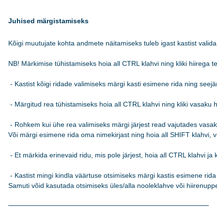
Juhised märgistamiseks
Kõigi muutujate kohta andmete näitamiseks tuleb igast kastist valida 
NB! Märkimise tühistamiseks hoia all CTRL klahvi ning kliki hiirega teks
 - Kastist kõigi ridade valimiseks märgi kasti esimene rida ning see
 - Märgitud rea tühistamiseks hoia all CTRL klahvi ning kliki vasaku hi
 - Rohkem kui ühe rea valimiseks märgi järjest read vajutades vasakut
Või märgi esimene rida oma nimekirjast ning hoia all SHIFT klahvi, va
 - Et märkida erinevaid ridu, mis pole järjest, hoia all CTRL klahvi ja k
 - Kastist mingi kindla väärtuse otsimiseks märgi kastis esimene rida n
Samuti võid kasutada otsimiseks üles/alla nooleklahve või hiirenuppe