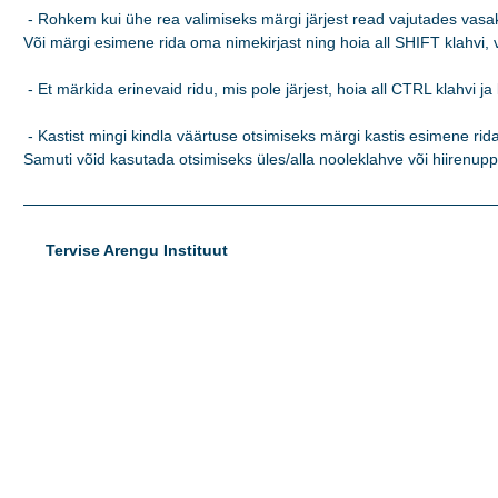
 - Rohkem kui ühe rea valimiseks märgi järjest read vajutades vasaku
Või märgi esimene rida oma nimekirjast ning hoia all SHIFT klahvi, va
 - Et märkida erinevaid ridu, mis pole järjest, hoia all CTRL klahvi ja 
 - Kastist mingi kindla väärtuse otsimiseks märgi kastis esimene rida 
Samuti võid kasutada otsimiseks üles/alla nooleklahve või hiirenupp
Tervise Arengu Instituut