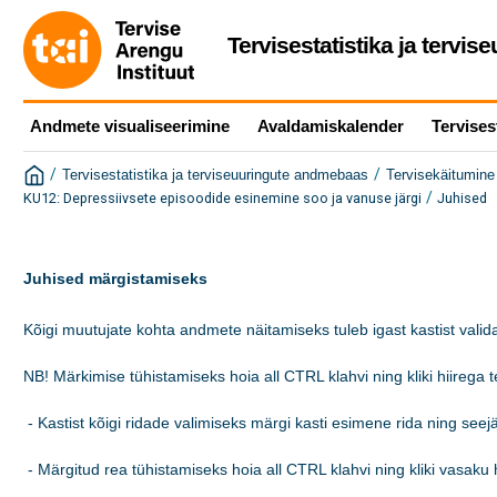
Tervisestatistika ja tervi
Andmete visualiseerimine
Avaldamiskalender
Tervises
/
/
Tervisestatistika ja terviseuuringute andmebaas
Tervisekäitumine 
/
KU12: Depressiivsete episoodide esinemine soo ja vanuse järgi
Juhised
Juhised märgistamiseks
Kõigi muutujate kohta andmete näitamiseks tuleb igast kastist valida
NB! Märkimise tühistamiseks hoia all CTRL klahvi ning kliki hiirega tek
 - Kastist kõigi ridade valimiseks märgi kasti esimene rida ning see
 - Märgitud rea tühistamiseks hoia all CTRL klahvi ning kliki vasaku h