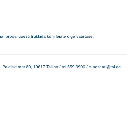
a, proovi uuesti trükkida kuni leiate õige väärtuse. 

Paldiski mnt 80, 10617 Tallinn / tel 659 3900 / e-post tai@tai.ee