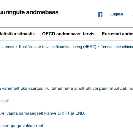
seuuringute andmebaas
English
tatistika sõnastik
OECD andmebaas: tervis
Eurostati and
/
/
ja tervis
Kooliõpilaste tervisekäitumise uuring (HBSC)
Tervise enesehinna
 vähemalt üks väärtus. Kui tahad näha ainult üht või paari muutujat, mär
stil.

järel vajuta samaaegselt klahve SHIFT ja END.

iirenupuga valitud real. 
