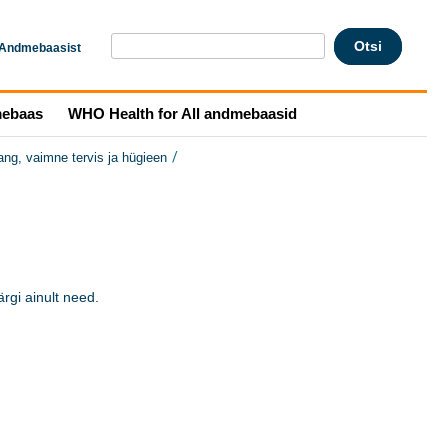
Andmebaasist
mebaas
WHO Health for All andmebaasid
/
ng, vaimne tervis ja hügieen
gi ainult need. 
