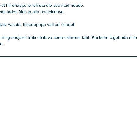
t hiirenuppu ja lohista üle soovitud ridade. 

jutades üles ja alla nooleklahve. 

kliki vasaku hiirenupuga valitud ridadel.   

ning seejärel trüki otsitava sõna esimene täht. Kui kohe õiget rida ei lei
e. 