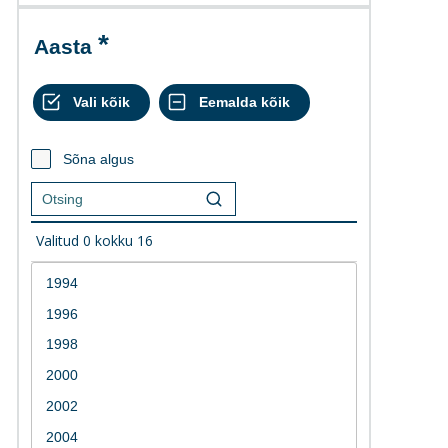
Aasta
Sõna algus
Valitud
0
kokku
16