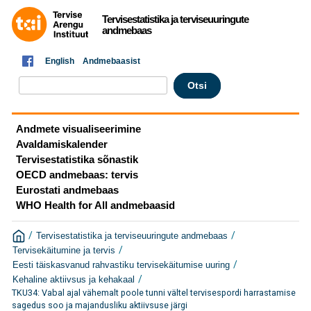
Tervisestatistika ja terviseuuringute
andmebaas
English
Andmebaasist
Andmete visualiseerimine
Avaldamiskalender
Tervisestatistika sõnastik
OECD andmebaas: tervis
Eurostati andmebaas
WHO Health for All andmebaasid
/
/
Tervisestatistika ja terviseuuringute andmebaas
/
Tervisekäitumine ja tervis
/
Eesti täiskasvanud rahvastiku tervisekäitumise uuring
/
Kehaline aktiivsus ja kehakaal
TKU34: Vabal ajal vähemalt poole tunni vältel tervisespordi harrastamise
sagedus soo ja majandusliku aktiivsuse järgi