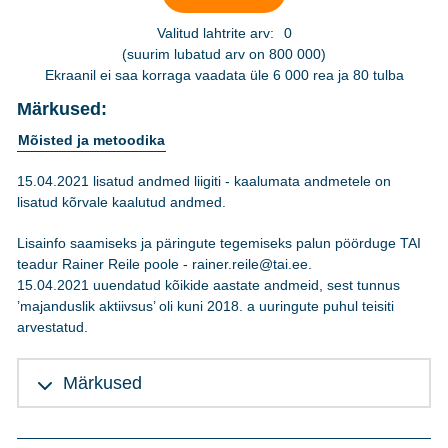
Valitud lahtrite arv:
0
(suurim lubatud arv on 800 000)
Ekraanil ei saa korraga vaadata üle 6 000 rea ja 80 tulba
Märkused:
Mõisted ja metoodika
15.04.2021 lisatud andmed liigiti - kaalumata andmetele on
lisatud kõrvale kaalutud andmed.
Lisainfo saamiseks ja päringute tegemiseks palun pöörduge TAI
teadur Rainer Reile poole - rainer.reile@tai.ee.
15.04.2021 uuendatud kõikide aastate andmeid, sest tunnus
’majanduslik aktiivsus’ oli kuni 2018. a uuringute puhul teisiti
arvestatud.
Märkused