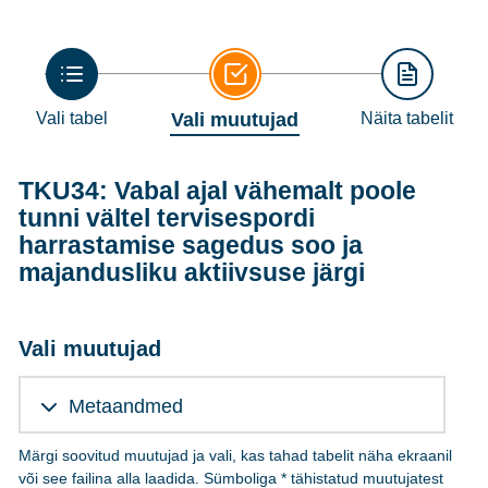
Vali tabel
Vali muutujad
Näita tabelit
TKU34: Vabal ajal vähemalt poole
tunni vältel tervisespordi
harrastamise sagedus soo ja
majandusliku aktiivsuse järgi
Vali muutujad
Metaandmed
Märgi soovitud muutujad ja vali, kas tahad tabelit näha ekraanil
või see failina alla laadida. Sümboliga * tähistatud muutujatest