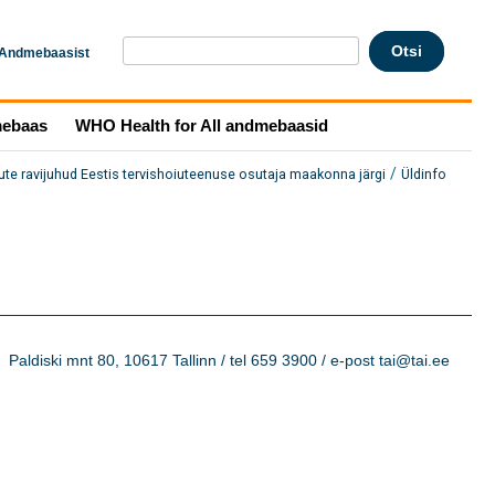
Andmebaasist
mebaas
WHO Health for All andmebaasid
/
tute ravijuhud Eestis tervishoiuteenuse osutaja maakonna järgi
Üldinfo
Paldiski mnt 80, 10617 Tallinn / tel 659 3900 / e-post tai@tai.ee