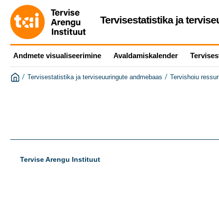
Tervisestatistika ja tervi
Andmete visualiseerimine
Avaldamiskalender
Tervises
/
/
Tervisestatistika ja terviseuuringute andmebaas
Tervishoiu ressu
Tervise Arengu Instituut