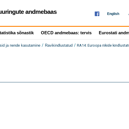
seuuringute andmebaas
English
tatistika sõnastik
OECD andmebaas: tervis
Eurostati and
/
/
RA14: Euroopa riikide kindlusta
rsid ja nende kasutamine
Ravikindlustatud