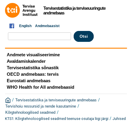
Tervisestatistika ja terviseuuringute
andmebaas
English
Andmebaasist
Andmete visualiseerimine
Avaldamiskalender
Tervisestatistika sõnastik
OECD andmebaas: tervis
Eurostati andmebaas
WHO Health for All andmebaasid
/
/
Tervisestatistika ja terviseuuringute andmebaas
/
Tervishoiu ressursid ja nende kasutamine
/
Kõrgtehnoloogilised seadmed
/
KTS1: Kõrgtehnoloogilised seadmed teenuse osutaja liigi järgi
Juhised