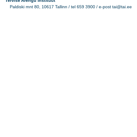
Tervise Arengu Instituut
Paldiski mnt 80, 10617 Tallinn / tel 659 3900 / e-post tai@tai.ee