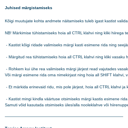
Juhised märgistamiseks
Kõigi muutujate kohta andmete näitamiseks tuleb igast kastist valida 
NB! Märkimise tühistamiseks hoia all CTRL klahvi ning kliki hiirega teks
 - Kastist kõigi ridade valimiseks märgi kasti esimene rida ning see
 - Märgitud rea tühistamiseks hoia all CTRL klahvi ning kliki vasaku hi
 - Rohkem kui ühe rea valimiseks märgi järjest read vajutades vasakut
Või märgi esimene rida oma nimekirjast ning hoia all SHIFT klahvi, va
 - Et märkida erinevaid ridu, mis pole järjest, hoia all CTRL klahvi ja k
 - Kastist mingi kindla väärtuse otsimiseks märgi kastis esimene rida n
Samuti võid kasutada otsimiseks üles/alla nooleklahve või hiirenuppe