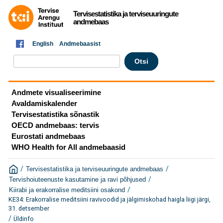
Tervisestatistika ja terviseuuringute
andmebaas
English
Andmebaasist
Andmete visualiseerimine
Avaldamiskalender
Tervisestatistika sõnastik
OECD andmebaas: tervis
Eurostati andmebaas
WHO Health for All andmebaasid
/
/
Tervisestatistika ja terviseuuringute andmebaas
/
Tervishoiuteenuste kasutamine ja ravi põhjused
/
Kiirabi ja erakorralise meditsiini osakond
KE34: Erakorralise meditsiini ravivoodid ja jälgimiskohad haigla liigi järgi,
31. detsember
/
Üldinfo