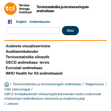
Tervisestatistika ja terviseuuringute
andmebaas
English
Andmebaasist
Andmete visualiseerimine
Avaldamiskalender
Tervisestatistika sõnastik
OECD andmebaas: tervis
Eurostati andmebaas
WHO Health for All andmebaasid
/
/
/
Tervisestatistika ja terviseuuringute andmebaas
Haigestumus
/
Vähi sõeluuringud
VSR15: Emakakaelavähi sõeluuringule kutsutavate naiste osalusmäär
sõeluuringul ravikindlustuse olemasolu ja maakonna järgi
/
Juhised