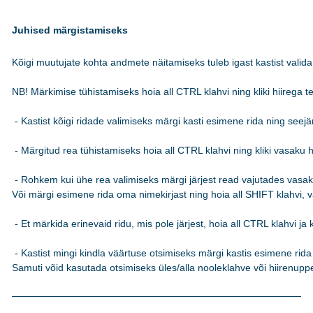
Juhised märgistamiseks
Kõigi muutujate kohta andmete näitamiseks tuleb igast kastist valida 
NB! Märkimise tühistamiseks hoia all CTRL klahvi ning kliki hiirega teks
 - Kastist kõigi ridade valimiseks märgi kasti esimene rida ning see
 - Märgitud rea tühistamiseks hoia all CTRL klahvi ning kliki vasaku hi
 - Rohkem kui ühe rea valimiseks märgi järjest read vajutades vasakut
Või märgi esimene rida oma nimekirjast ning hoia all SHIFT klahvi, va
 - Et märkida erinevaid ridu, mis pole järjest, hoia all CTRL klahvi ja k
 - Kastist mingi kindla väärtuse otsimiseks märgi kastis esimene rida n
Samuti võid kasutada otsimiseks üles/alla nooleklahve või hiirenuppe