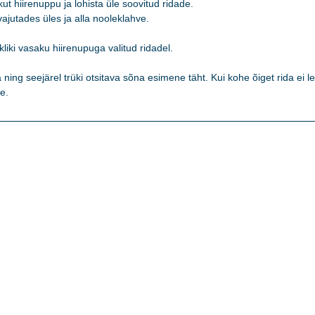
t hiirenuppu ja lohista üle soovitud ridade. 

jutades üles ja alla nooleklahve. 

kliki vasaku hiirenupuga valitud ridadel.   

ning seejärel trüki otsitava sõna esimene täht. Kui kohe õiget rida ei lei
e. 