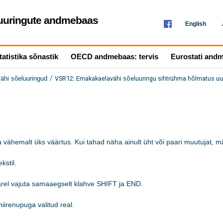
seuuringute andmebaas
English
tatistika sõnastik
OECD andmebaas: tervis
Eurostati and
/
VSR12: Emakakaelavähi sõeluuringu sihtrühma hõlmatus uur
ähi sõeluuringud
 vähemalt üks väärtus. Kui tahad näha ainult üht või paari muutujat, mär
stil.

järel vajuta samaaegselt klahve SHIFT ja END.

iirenupuga valitud real. 
