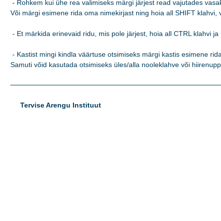
 - Rohkem kui ühe rea valimiseks märgi järjest read vajutades vasaku
Või märgi esimene rida oma nimekirjast ning hoia all SHIFT klahvi, va
 - Et märkida erinevaid ridu, mis pole järjest, hoia all CTRL klahvi ja 
 - Kastist mingi kindla väärtuse otsimiseks märgi kastis esimene rida 
Samuti võid kasutada otsimiseks üles/alla nooleklahve või hiirenupp
Tervise Arengu Instituut