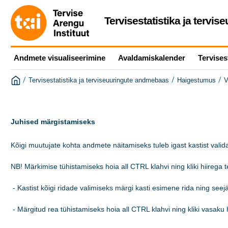
Tervisestatistika ja tervi
Andmete visualiseerimine
Avaldamiskalender
Tervises
/
/
/
Tervisestatistika ja terviseuuringute andmebaas
Haigestumus
V
Juhised märgistamiseks
Kõigi muutujate kohta andmete näitamiseks tuleb igast kastist valida
NB! Märkimise tühistamiseks hoia all CTRL klahvi ning kliki hiirega tek
 - Kastist kõigi ridade valimiseks märgi kasti esimene rida ning see
 - Märgitud rea tühistamiseks hoia all CTRL klahvi ning kliki vasaku h