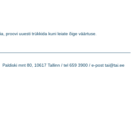
a, proovi uuesti trükkida kuni leiate õige väärtuse. 

Paldiski mnt 80, 10617 Tallinn / tel 659 3900 / e-post tai@tai.ee