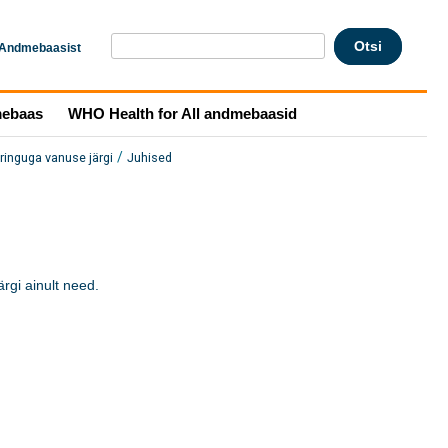
Andmebaasist
mebaas
WHO Health for All andmebaasid
/
inguga vanuse järgi
Juhised
gi ainult need. 
