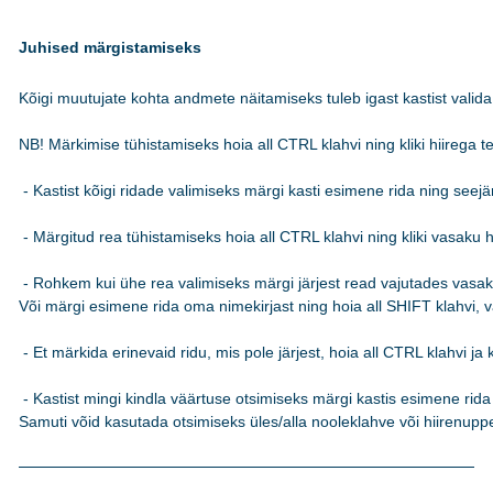
Juhised märgistamiseks
Kõigi muutujate kohta andmete näitamiseks tuleb igast kastist valida 
NB! Märkimise tühistamiseks hoia all CTRL klahvi ning kliki hiirega teks
 - Kastist kõigi ridade valimiseks märgi kasti esimene rida ning see
 - Märgitud rea tühistamiseks hoia all CTRL klahvi ning kliki vasaku hi
 - Rohkem kui ühe rea valimiseks märgi järjest read vajutades vasakut
Või märgi esimene rida oma nimekirjast ning hoia all SHIFT klahvi, va
 - Et märkida erinevaid ridu, mis pole järjest, hoia all CTRL klahvi ja k
 - Kastist mingi kindla väärtuse otsimiseks märgi kastis esimene rida n
Samuti võid kasutada otsimiseks üles/alla nooleklahve või hiirenuppe