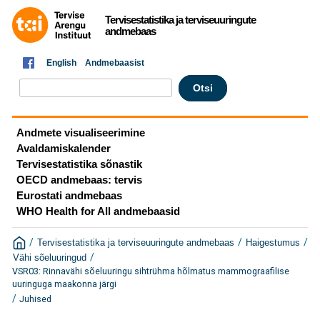
Tervisestatistika ja terviseuuringute
andmebaas
English
Andmebaasist
Andmete visualiseerimine
Avaldamiskalender
Tervisestatistika sõnastik
OECD andmebaas: tervis
Eurostati andmebaas
WHO Health for All andmebaasid
/
/
/
Tervisestatistika ja terviseuuringute andmebaas
Haigestumus
/
Vähi sõeluuringud
VSR03: Rinnavähi sõeluuringu sihtrühma hõlmatus mammograafilise
uuringuga maakonna järgi
/
Juhised