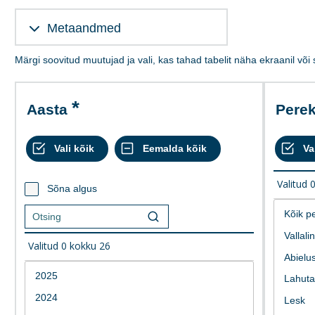
Metaandmed
Märgi soovitud muutujad ja vali, kas tahad tabelit näha ekraanil või
Aasta
Per
Valitud
Sõna algus
Valitud
0
kokku
26