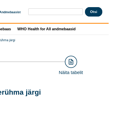
Andmebaasist
mebaas
WHO Health for All andmebaasid
rühma järgi
Näita tabelit
erühma järgi