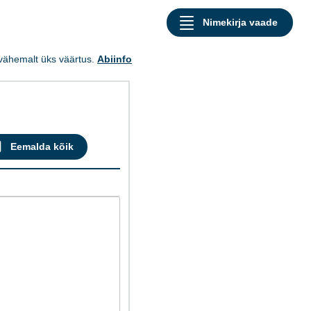
a vähemalt üks väärtus.
Abiinfo