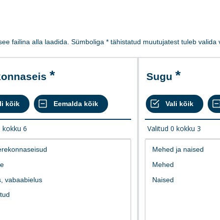
 see failina alla laadida. Sümboliga * tähistatud muutujatest tuleb valid
ekonnaseis
Sugu
0
kokku
6
Valitud
0
kokku
3