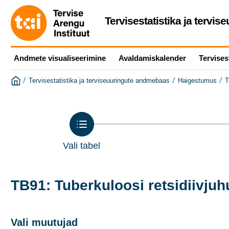
Tervisestatistika ja tervi
Andmete visualiseerimine
Avaldamiskalender
Tervises
/
/
/
Tervisestatistika ja terviseuuringute andmebaas
Haigestumus
T
Vali tabel
TB91: Tuberkuloosi retsidiivju
Vali muutujad