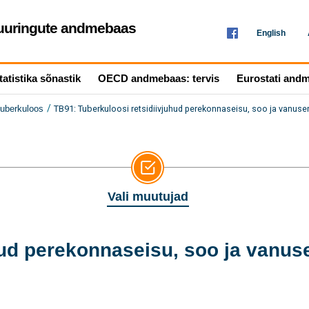
seuuringute andmebaas
English
tatistika sõnastik
OECD andmebaas: tervis
Eurostati and
/
TB91: Tuberkuloosi retsidiivjuhud perekonnaseisu, soo ja vanuse
uberkuloos
Vali muutujad
hud perekonnaseisu, soo ja vanus