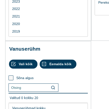
Vanuserühm
Sõna algus
Valitud
0
kokku
20