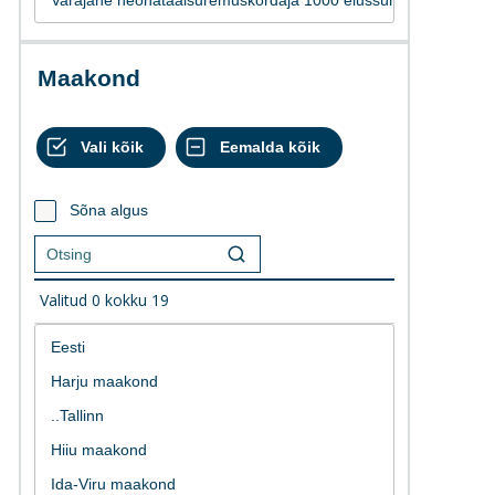
Maakond
Sõna algus
Valitud
0
kokku
19