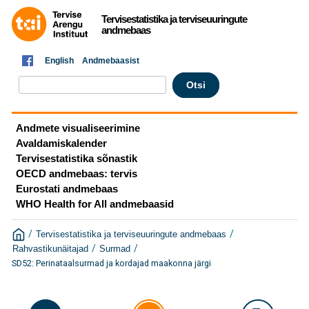
Tervisestatistika ja terviseuuringute
andmebaas
English
Andmebaasist
Andmete visualiseerimine
Avaldamiskalender
Tervisestatistika sõnastik
OECD andmebaas: tervis
Eurostati andmebaas
WHO Health for All andmebaasid
/
/
Tervisestatistika ja terviseuuringute andmebaas
/
/
Rahvastikunäitajad
Surmad
SD52: Perinataalsurmad ja kordajad maakonna järgi