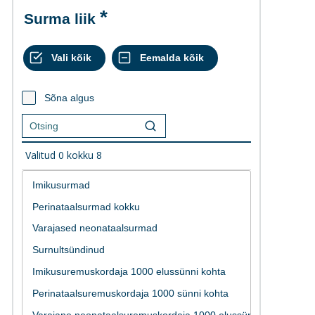
Surma liik
Sõna algus
Valitud
0
kokku
8