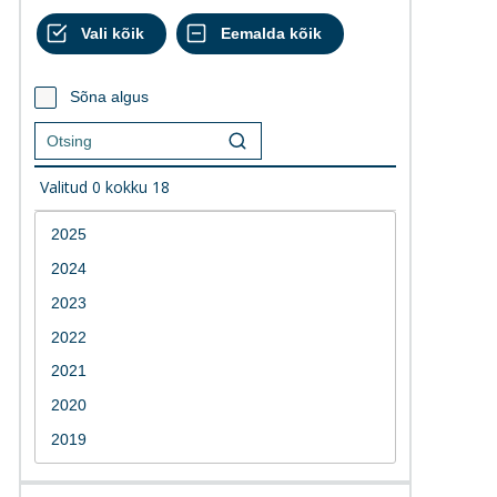
Sõna algus
Valitud
0
kokku
18