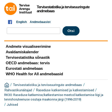
Tervisestatistika ja terviseuuringute
andmebaas
English
Andmebaasist
Andmete visualiseerimine
Avaldamiskalender
Tervisestatistika sõnastik
OECD andmebaas: tervis
Eurostati andmebaas
WHO Health for All andmebaasid
/
/
Tervisestatistika ja terviseuuringute andmebaas
/
/
Rahvastikunäitajad
Raseduse katkemised ja katkestamised
RK30: Raseduse katkemise/katkestamise meetod katkestamise liigi ja
tervishoiuteenuse osutaja maakonna järgi (1996-2019)
/
Juhised