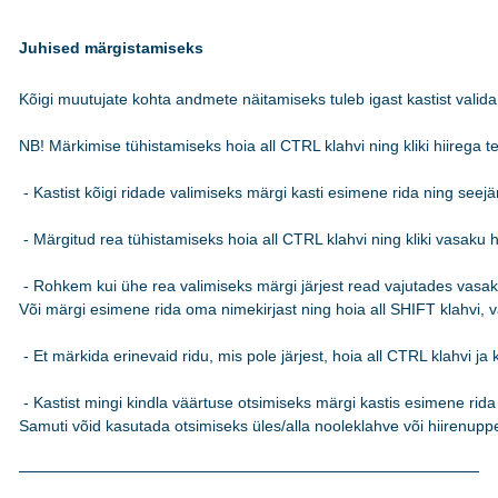
Juhised märgistamiseks
Kõigi muutujate kohta andmete näitamiseks tuleb igast kastist valida 
NB! Märkimise tühistamiseks hoia all CTRL klahvi ning kliki hiirega teks
 - Kastist kõigi ridade valimiseks märgi kasti esimene rida ning see
 - Märgitud rea tühistamiseks hoia all CTRL klahvi ning kliki vasaku hi
 - Rohkem kui ühe rea valimiseks märgi järjest read vajutades vasakut
Või märgi esimene rida oma nimekirjast ning hoia all SHIFT klahvi, va
 - Et märkida erinevaid ridu, mis pole järjest, hoia all CTRL klahvi ja k
 - Kastist mingi kindla väärtuse otsimiseks märgi kastis esimene rida n
Samuti võid kasutada otsimiseks üles/alla nooleklahve või hiirenuppe