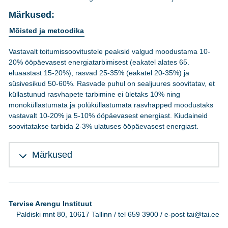
Märkused:
Mõisted ja metoodika
Vastavalt toitumissoovitustele peaksid valgud moodustama 10-
20% ööpäevasest energiatarbimisest (eakatel alates 65.
eluaastast 15-20%), rasvad 25-35% (eakatel 20-35%) ja
süsivesikud 50-60%. Rasvade puhul on sealjuures soovitatav, et
küllastunud rasvhapete tarbimine ei ületaks 10% ning
monoküllastumata ja polüküllastumata rasvhapped moodustaks
vastavalt 10-20% ja 5-10% ööpäevasest energiast. Kiudaineid
soovitatakse tarbida 2-3% ulatuses ööpäevasest energiast.
Märkused
Tervise Arengu Instituut
Paldiski mnt 80, 10617 Tallinn / tel 659 3900 / e-post tai@tai.ee