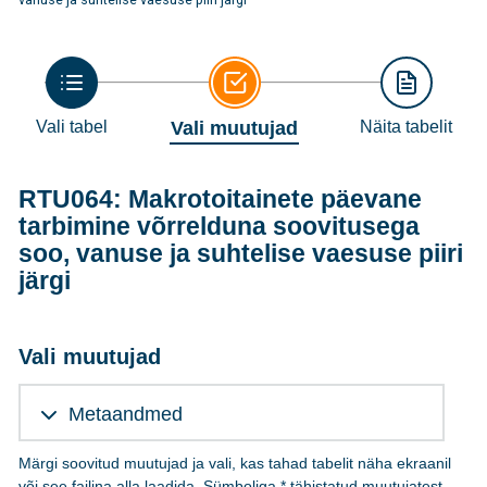
Vali tabel
Vali muutujad
Näita tabelit
RTU064: Makrotoitainete päevane
tarbimine võrrelduna soovitusega
soo, vanuse ja suhtelise vaesuse piiri
järgi
Vali muutujad
Metaandmed
Märgi soovitud muutujad ja vali, kas tahad tabelit näha ekraanil
või see failina alla laadida. Sümboliga * tähistatud muutujatest