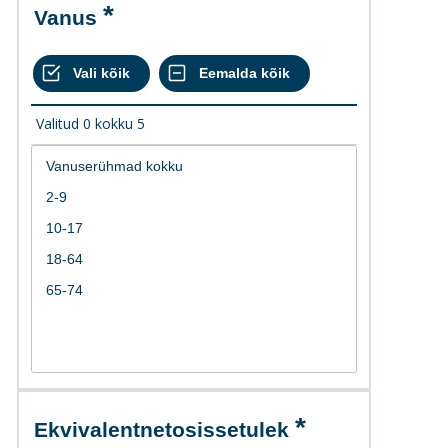
Vanus
Valitud
0
kokku
5
Ekvivalentnetosissetulek