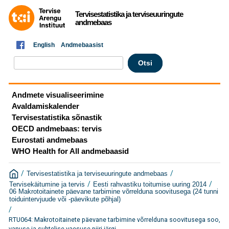
Tervisestatistika ja terviseuuringute
andmebaas
English
Andmebaasist
Andmete visualiseerimine
Avaldamiskalender
Tervisestatistika sõnastik
OECD andmebaas: tervis
Eurostati andmebaas
WHO Health for All andmebaasid
/
/
Tervisestatistika ja terviseuuringute andmebaas
/
/
Tervisekäitumine ja tervis
Eesti rahvastiku toitumise uuring 2014
06 Makrotoitainete päevane tarbimine võrrelduna soovitusega (24 tunni
toiduintervjuude või -päevikute põhjal)
/
RTU064: Makrotoitainete päevane tarbimine võrrelduna soovitusega soo,
vanuse ja suhtelise vaesuse piiri järgi