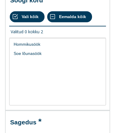
Söögi kord
Valitud
0
kokku
2
Sagedus