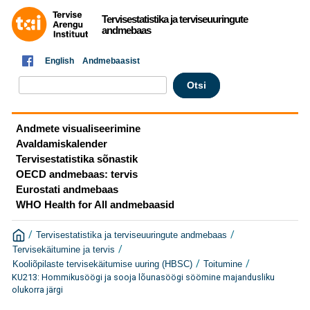
Tervisestatistika ja terviseuuringute
andmebaas
English
Andmebaasist
Andmete visualiseerimine
Avaldamiskalender
Tervisestatistika sõnastik
OECD andmebaas: tervis
Eurostati andmebaas
WHO Health for All andmebaasid
/
/
Tervisestatistika ja terviseuuringute andmebaas
/
Tervisekäitumine ja tervis
/
/
Kooliõpilaste tervisekäitumise uuring (HBSC)
Toitumine
KU213: Hommikusöögi ja sooja lõunasöögi söömine majandusliku
olukorra järgi