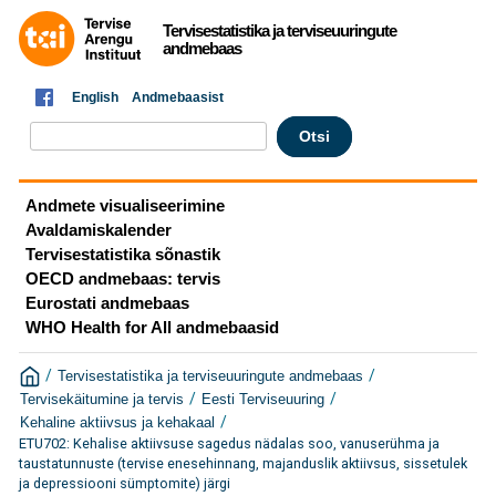
Tervisestatistika ja terviseuuringute
andmebaas
English
Andmebaasist
Andmete visualiseerimine
Avaldamiskalender
Tervisestatistika sõnastik
OECD andmebaas: tervis
Eurostati andmebaas
WHO Health for All andmebaasid
/
/
Tervisestatistika ja terviseuuringute andmebaas
/
/
Tervisekäitumine ja tervis
Eesti Terviseuuring
/
Kehaline aktiivsus ja kehakaal
ETU702: Kehalise aktiivsuse sagedus nädalas soo, vanuserühma ja
taustatunnuste (tervise enesehinnang, majanduslik aktiivsus, sissetulek
ja depressiooni sümptomite) järgi