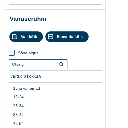
Vanuserühm
Sõna algus
Valitud
0
kokku
8