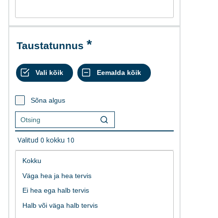
Taustatunnus
Sõna algus
Valitud
0
kokku
10