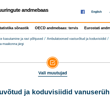
seuuringute andmebaas
English
tatistika sõnastik
OECD andmebaas: tervis
Eurostati and
/
/
te kasutamine ja ravi põhjused
Ambulatoorsed vastuvõtud ja koduvisiidid
ja maakonna järgi
Vali muutujad
uvõtud ja koduvisiidid vanuserüh