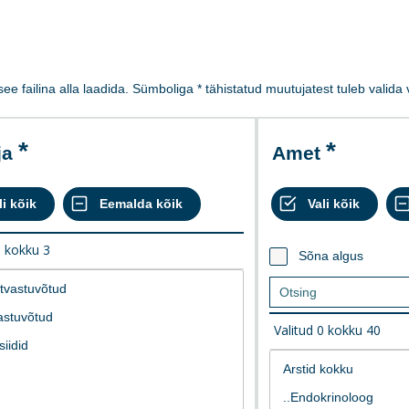
 see failina alla laadida. Sümboliga * tähistatud muutujatest tuleb valid
ja
Amet
0
kokku
3
Sõna algus
Valitud
0
kokku
40