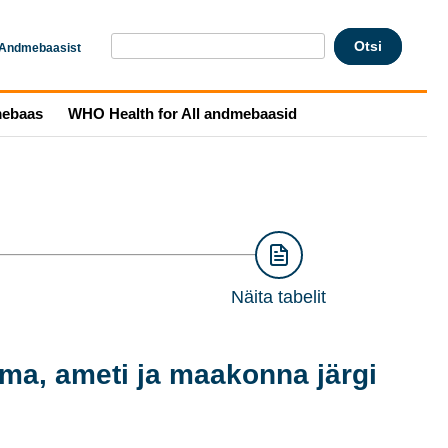
Andmebaasist
mebaas
WHO Health for All andmebaasid
Näita tabelit
ma, ameti ja maakonna järgi