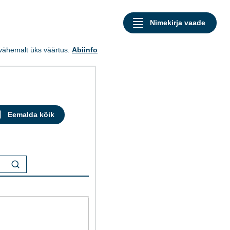
a vähemalt üks väärtus.
Abiinfo