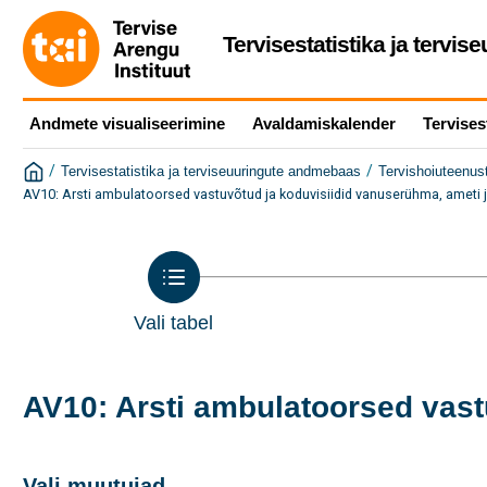
Tervisestatistika ja tervi
Andmete visualiseerimine
Avaldamiskalender
Tervises
/
/
Tervisestatistika ja terviseuuringute andmebaas
Tervishoiuteenus
AV10: Arsti ambulatoorsed vastuvõtud ja koduvisiidid vanuserühma, ameti 
Vali tabel
AV10: Arsti ambulatoorsed vast
Vali muutujad