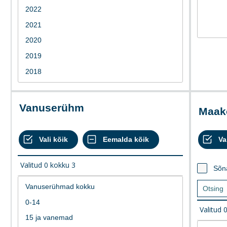
Vanuserühm
Maa
Valitud
0
kokku
3
Sõn
Valitud