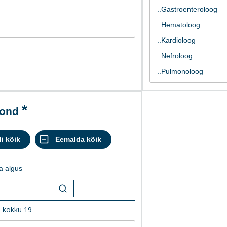
kond
a algus
0
kokku
19