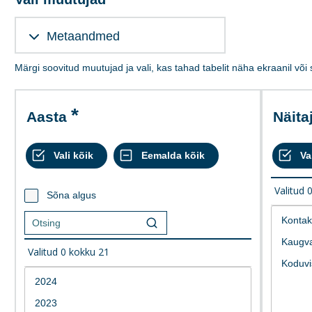
Metaandmed
Märgi soovitud muutujad ja vali, kas tahad tabelit näha ekraanil või
Aasta
Näita
Valitud
Sõna algus
Valitud
0
kokku
21