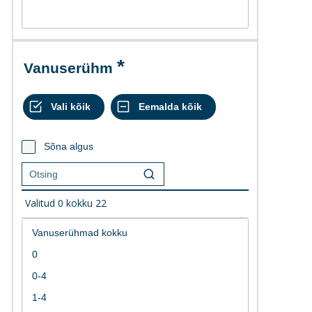
Vanuserühm
Sõna algus
Valitud
0
kokku
22