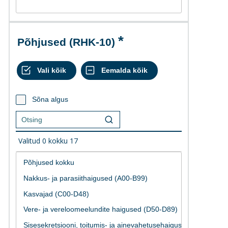
Põhjused (RHK-10)
Sõna algus
Valitud
0
kokku
17