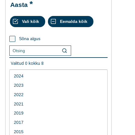
Aasta
Sõna algus
Valitud
0
kokku
8