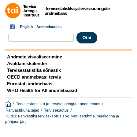
Tervisestatistika ja terviseuuringute
andmebaas
English
Andmebaasist
Andmete visualiseerimine
Avaldamiskalender
Tervisestatistika sõnastik
OECD andmebaas: tervis
Eurostati andmebaas
WHO Health for All andmebaasid
/
/
Tervisestatistika ja terviseuuringute andmebaas
/
/
Rahvastikunäitajad
Tervisekaotus
TER03: Rahvastiku tervisekaotus soo, vanuserühma, maakonna ja
põhjuse järgi