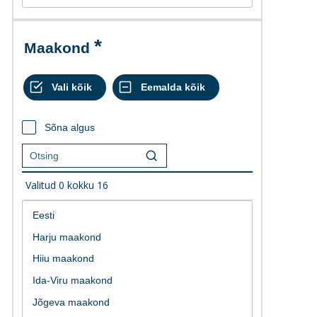
Maakond
Sõna algus
Valitud
0
kokku
16