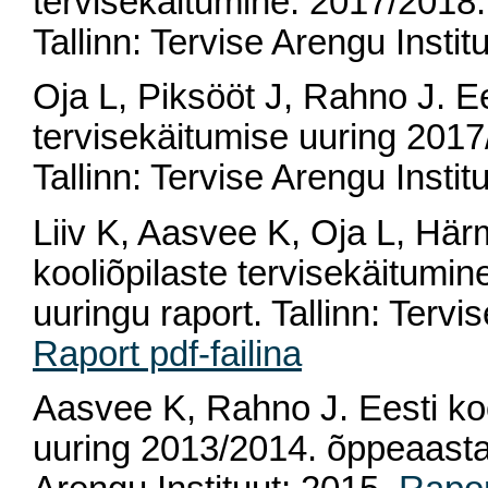
tervisekäitumine. 2017/2018.
Tallinn: Tervise Arengu Instit
Oja L, Piksööt J, Rahno J. Ee
tervisekäitumise uuring 2017
Tallinn: Tervise Arengu Instit
Liiv K, Aasvee K, Oja L, Här
kooliõpilaste tervisekäitumi
uuringu raport. Tallinn: Tervi
Raport pdf-failina
Aasvee K, Rahno J. Eesti koo
uuring 2013/2014. õppeaasta. 