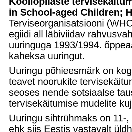
Kooliõpilaste tervisekäitu
in School-aged Children; 
Terviseorganisatsiooni (WH
egiidi all läbiviidav rahvusvah
uuringuga 1993/1994. õppeaas
kaheksa uuringut.
Uuringu põhieesmärk on koguda
teavet noorukite tervisekäitu
seoses nende sotsiaalse tau
tervisekäitumise mudelite ku
Uuringu sihtrühmaks on 11-, 
ehk siis Eestis vastavalt üldh