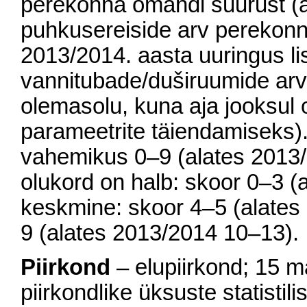
perekonna omandi suurust (au
puhkusereiside arv perekonn
2013/2014. aasta uuringus lis
vannitubade/duširuumide ar
olemasolu, kuna aja jooksul 
parameetrite täiendamiseks)
vahemikus 0–9 (alates 2013/
olukord on halb: skoor 0–3 (
keskmine: skoor 4–5 (alates
9 (alates 2013/2014 10–13).
Piirkond
– elupiirkond; 15 
piirkondlike üksuste statistili