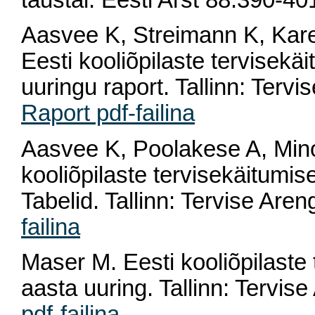
taustal. Eesti Arst 88:390-40
Aasvee K, Streimann K, Kare
Eesti kooliõpilaste tervisek
uuringu raport. Tallinn: Tervi
Raport pdf-failina
Aasvee K, Poolakese A, Mino
kooliõpilaste tervisekäitumi
Tabelid. Tallinn: Tervise Aren
failina
Maser M. Eesti kooliõpilaste
aasta uuring. Tallinn: Tervise
pdf-failina