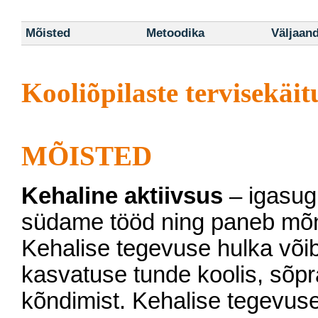
Mõisted
Metoodika
Väljaan
Kooliõpilaste tervisekäi
MÕISTED
Kehaline aktiivsus
– igasug
südame tööd ning paneb mõn
Kehalise tegevuse hulka võib
kasvatuse tunde koolis, sõpr
kõndimist. Kehalise tegevus