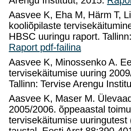
Arengu Instituut; 2015.
Rapor
Aasvee K, Eha M, Härm T, Lii
kooliõpilaste tervisekäitumi
HBSC uuringu raport. Tallinn:
Raport pdf-failina
Aasvee K, Minossenko A. Ees
tervisekäitumise uuring 2009
Tallinn: Tervise Arengu Instit
Aasvee K, Maser M. Ülevaad
2005/2006. õppeaastal toimu
tervisekäitumise uuringutest 