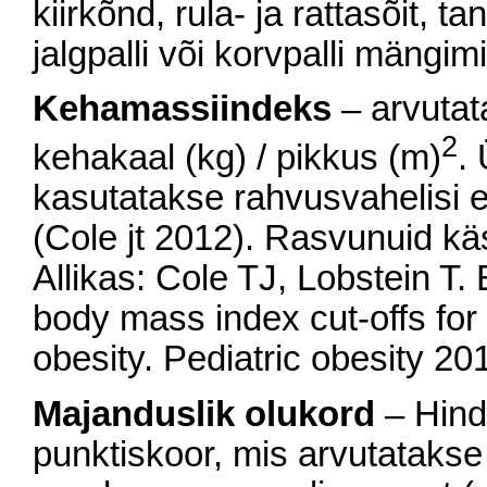
kiirkõnd, rula- ja rattasõit, t
jalgpalli või korvpalli mängim
Kehamassiindeks
– arvutat
2
kehakaal (kg) / pikkus (m)
.
kasutatakse rahvusvahelisi ea
(Cole jt 2012). Rasvunuid käs
Allikas: Cole TJ, Lobstein T.
body mass index cut-offs for
obesity. Pediatric obesity 20
Majanduslik olukord
– Hind
punktiskoor, mis arvutatakse