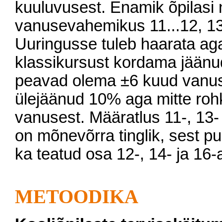
kuuluvusest. Enamik õpilasi 
vanusevahemikus 11...12, 13.
Uuringusse tuleb haarata aga
klassikursust kordama jäänud
peavad olema ±6 kuud vanu
ülejäänud 10% aga mitte ro
vanusest. Määratlus 11-, 13
on mõnevõrra tinglik, sest pu
ka teatud osa 12-, 14- ja 16-
METOODIKA