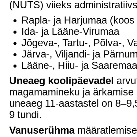
(NUTS) viieks administratiiv
Rapla- ja Harjumaa (koos 
Ida- ja Lääne-Virumaa
Jõgeva-, Tartu-, Põlva-, 
Järva-, Viljandi- ja Pärnu
Lääne-, Hiiu- ja Saarema
Uneaeg koolipäevadel
arvut
magamamineku ja ärkamise k
uneaeg 11-aastastel on 8–9,5
9 tundi.
Vanuserühma
määratlemisel 