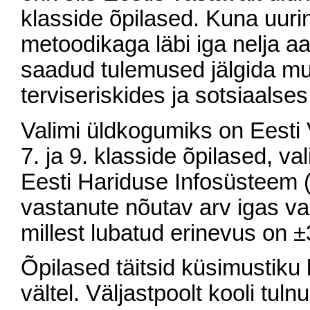
klasside õpilased. Kuna uur
metoodikaga läbi iga nelja a
saadud tulemused jälgida mu
terviseriskides ja sotsiaalse
Valimi üldkogumiks on Eesti V
7. ja 9. klasside õpilased, v
Eesti Hariduse Infosüsteem
vastanute nõutav arv igas va
millest lubatud erinevus on 
Õpilased täitsid küsimustiku 
vältel. Väljastpoolt kooli tuln