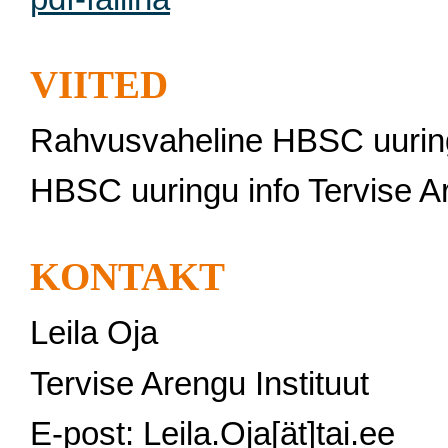
VIITED
Rahvusvaheline HBSC uurin
HBSC uuringu info Tervise A
KONTAKT
Leila Oja
Tervise Arengu Instituut
E-post: Leila.Oja[ät]tai.ee