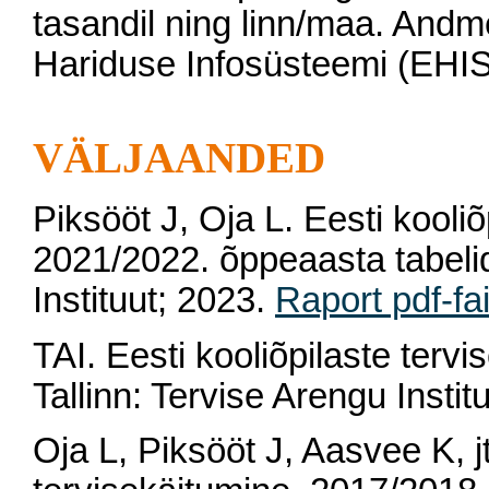
tasandil ning linn/maa. Andm
Hariduse Infosüsteemi (EHIS
VÄLJAANDED
Piksööt J, Oja L. Eesti kooliõ
2021/2022. õppeaasta tabelid
Instituut; 2023.
Raport pdf-fai
TAI. Eesti kooliõpilaste terv
Tallinn: Tervise Arengu Instit
Oja L, Piksööt J, Aasvee K, jt