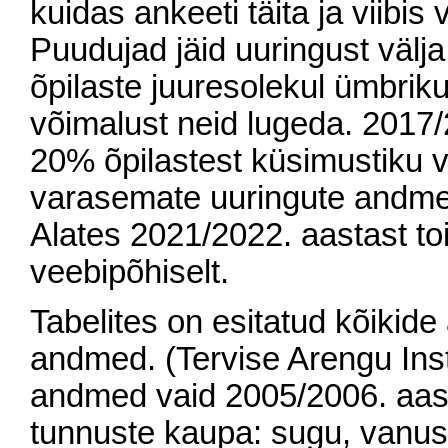
kuidas ankeeti täita ja viibis
Puudujad jäid uuringust välja
õpilaste juuresolekul ümbriku
võimalust neid lugeda. 2017/2
20% õpilastest küsimustiku 
varasemate uuringute andmed
Alates 2021/2022. aastast toi
veebipõhiselt.
Tabelites on esitatud kõikid
andmed. (Tervise Arengu Ins
andmed vaid 2005/2006. aast
tunnuste kaupa: sugu, vanu