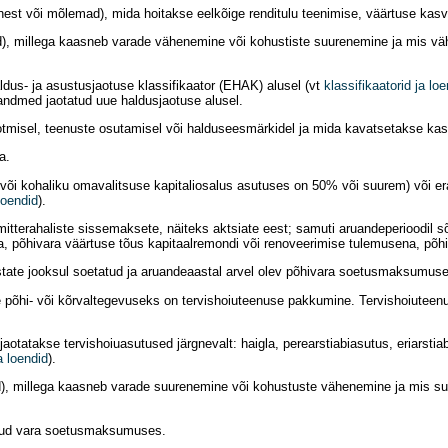
est või mõlemad), mida hoitakse eelkõige renditulu teenimise, väärtuse kas
), millega kaasneb varade vähenemine või kohustiste suurenemine ja mis vä
dus- ja asustusjaotuse klassifikaator (EHAK) alusel (vt
klassifikaatorid ja lo
 andmed jaotatud uue haldusjaotuse alusel.
tmisel, teenuste osutamisel või halduseesmärkidel ja mida kavatsetakse kas
a.
a/või kohaliku omavalitsuse kapitaliosalus asutuses on 50% või suurem) või era
 loendid
).
erahaliste sissemaksete, näiteks aktsiate eest; samuti aruandeperioodil sõ
a, põhivara väärtuse tõus kapitaalremondi või renoveerimise tulemusena, põh
tate jooksul soetatud ja aruandeaastal arvel olev põhivara soetusmaksumuses
elle põhi- või kõrvaltegevuseks on tervishoiuteenuse pakkumine. Tervishoiutee
 jaotatakse tervishoiuasutused järgnevalt: haigla, perearstiabiasutus, eriarst
a loendid
).
), millega kaasneb varade suurenemine või kohustuste vähenemine ja mis su
atud vara soetusmaksumuses.