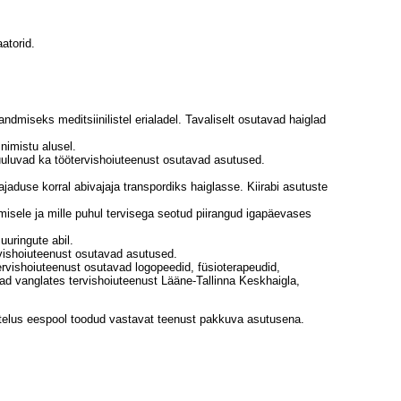
aatorid.
ndmiseks meditsiinilistel erialadel. Tavaliselt osutavad haiglad
nimistu alusel.
kuuluvad ka töötervishoiuteenust osutavad asutused.
duse korral abivajaja transpordiks haiglasse. Kiirabi asutuste
isele ja mille puhul tervisega seotud piirangud igapäevases
uuringute abil.
rvishoiuteenust osutavad asutused.
rvishoiuteenust osutavad logopeedid, füsioterapeudid,
vad vanglates tervishoiuteenust Lääne-Tallinna Keskhaigla,
loetelus eespool toodud vastavat teenust pakkuva asutusena.