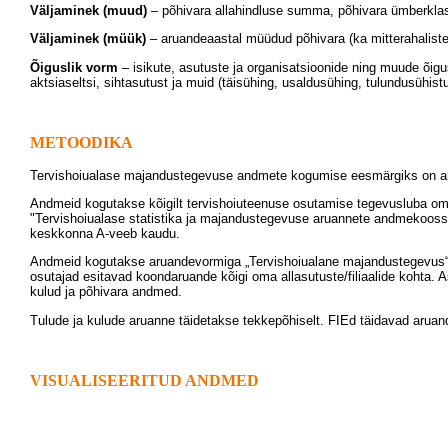
Väljaminek (muud)
– põhivara allahindluse summa, põhivara ümberklassif
Väljaminek (müük)
– aruandeaastal müüdud põhivara (ka mitterahalist
Õiguslik vorm
– isikute, asutuste ja organisatsioonide ning muude õigus
aktsiaseltsi, sihtasutust ja muid (täisühing, usaldusühing, tulundusühist
METOODIKA
Tervishoiualase majandustegevuse andmete kogumise eesmärgiks on anda d
Andmeid kogutakse kõigilt tervishoiuteenuse osutamise tegevusluba omava
"Tervishoiualase statistika ja majandustegevuse aruannete andmekoossei
keskkonna A-veeb kaudu.
Andmeid kogutakse aruandevormiga „Tervishoiualane majandustegevus“, mi
osutajad esitavad koondaruande kõigi oma allasutuste/filiaalide kohta.
kulud ja põhivara andmed.
Tulude ja kulude aruanne täidetakse tekkepõhiselt. FIEd täidavad aruan
VISUALISEERITUD ANDMED