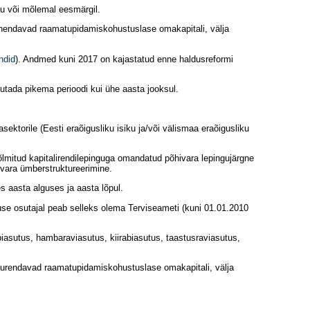
vu või mõlemal eesmärgil.
hendavad raamatupidamiskohustuslase omakapitali, välja
endid
). Andmed kuni 2017 on kajastatud enne haldusreformi
utada pikema perioodi kui ühe aasta jooksul.
sektorile (Eesti eraõigusliku isiku ja/või välismaa eraõigusliku
lmitud kapitalirendilepinguga omandatud põhivara lepingujärgne
ivara ümberstruktureerimine.
 aasta alguses ja aasta lõpul.
nuse osutajal peab selleks olema Terviseameti (kuni 01.01.2010
iabiasutus, hambaraviasutus, kiirabiasutus, taastusraviasutus,
urendavad raamatupidamiskohustuslase omakapitali, välja