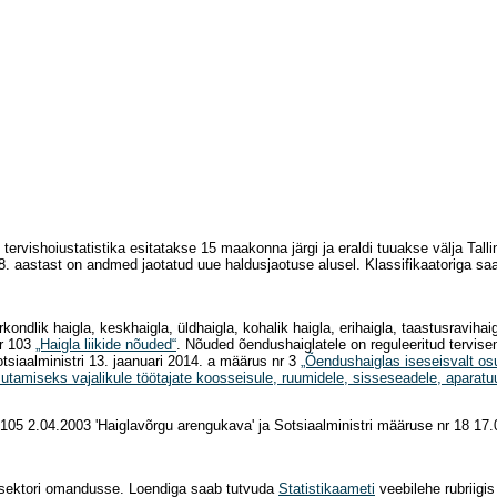
lik tervishoiustatistika esitatakse 15 maakonna järgi ja eraldi tuuakse välja 
18. aastast on andmed jaotatud uue haldusjaotuse alusel. Klassifikaatoriga s
irkondlik haigla, keskhaigla, üldhaigla, kohalik haigla, erihaigla, taastusraviha
nr 103
„Haigla liikide nõuded“
. Nõuded õendushaiglatele on reguleeritud tervise
otsiaalministri 13. jaanuari 2014. a määrus nr 3
„Õendushaiglas iseseisvalt os
amiseks vajalikule töötajate koosseisule, ruumidele, sisseseadele, aparatuur
nr 105 2.04.2003 'Haiglavõrgu arengukava' ja Sotsiaalministri määruse nr 18 17
 erasektori omandusse. Loendiga saab tutvuda
Statistikaameti
veebilehe rubriigis 