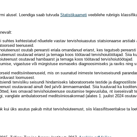
ormi alusel. Loendiga saab tutvuda
Statistikaameti
veebilehe rubriigis klassifik
gnevalt:
i suhtes kehtestatud nõuetele vastav tervishoiuasutus statsionaarse arstiabi a
atoorseid teenuseid.
oiuteenust osutab perearsti eriala omandanud eriarst, kes tegutseb perearsti 
uteenust osutavad eriarst ja temaga koos töötavad tervishoiutöötajad. Siia 
oiuteenust osutavad hambaarst ja temaga koos töötavad tervishoiutöötajad.
umise, vigastuse või mürgistuse esmaseks diagnoosimiseks ja raviks ning vaja
rseid meditsiiniteenuseid, mis on suunatud inimeste terviseseisundi parandam
korduvast loomusest.
endi tervisliku seisundi hindamiseks laboratoorsete testide ja diagnostiliste 
teenust osutavavad ainult õed ja/või ämmaemandad. Siia kuuluvad ka koolite
tted, kes omavad tervishoiuteenuse osutamise tegevusluba, nt iseseisvalt te
ägi, vanglate ambulatoorsed meditsiiniosakonnad (alates 1. juulist 2024 osuta
hk kui üks asutus pakub mitut tervishoiuteenust, siis klassifitseeritakse ta 