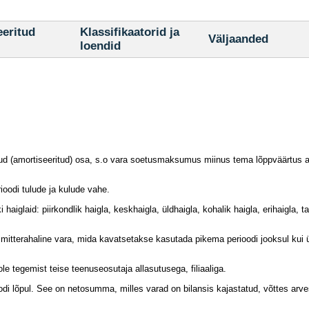
eeritud
Klassifikaatorid ja
Väljaanded
loendid
 (amortiseeritud) osa, s.o vara soetusmaksumus miinus tema lõppväärtus aru
oodi tulude ja kulude vahe.
 haiglaid: piirkondlik haigla, keskhaigla, üldhaigla, kohalik haigla, erihaigla, t
v mitterahaline vara, mida kavatsetakse kasutada pikema perioodi jooksul kui ü
ole tegemist teise teenuseosutaja allasutusega, filiaaliga.
di lõpul. See on netosumma, milles varad on bilansis kajastatud, võttes arves