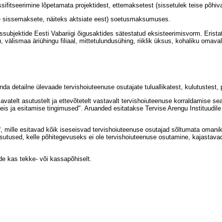
itseerimine lõpetamata projektidest, ettemaksetest (sissetulek teise põhivara
e sissemaksete, näiteks aktsiate eest) soetusmaksumuses.
subjektide Eesti Vabariigi õigusaktides sätestatud eksisteerimisvorm. Eristata
u, välismaa äriühingu filiaal, mittetulundusühing, riiklik üksus, kohaliku omav
etailne ülevaade tervishoiuteenuse osutajate tuluallikatest, kulutustest, p
telt asutustelt ja ettevõtetelt vastavalt tervishoiuteenuse korraldamise sead
s ja esitamise tingimused". Aruanded esitatakse Tervise Arengu Instituudile 
lle esitavad kõik iseseisvad tervishoiuteenuse osutajad sõltumata omaniku l
 Asutused, kelle põhitegevuseks ei ole tervishoiuteenuse osutamine, kajastav
de kas tekke- või kassapõhiselt.