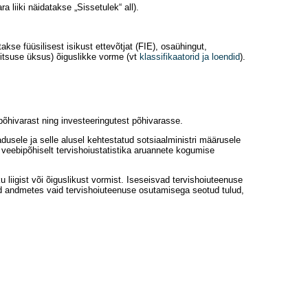
 liiki näidatakse „Sissetulek“ all).
kse füüsilisest isikust ettevõtjat (FIE), osaühingut,
alitsuse üksus) õiguslikke vorme (vt
klassifikaatorid ja loendid
).
õhivarast ning investeeringutest põhivarasse.
usele ja selle alusel kehtestatud sotsiaalministri määrusele
veebipõhiselt tervishoiustatistika aruannete kogumise
iigist või õiguslikust vormist. Iseseisvad tervishoiuteenuse
ad andmetes vaid tervishoiuteenuse osutamisega seotud tulud,