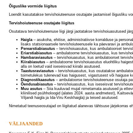
Õiguslike vormide liigitus
Loendit kasutatakse tervishoiuteenuse osutajate jaotamisel õigusliku v
Tervishoiuteenuse osutajate liigitus
Osutatava tervishoiuteenuse liigi järgi jaotatakse tervishoiuasutused jär
Haigla
– asukoha, ehitise, administratiivse korralduse ja personal
lisaks statsionaarsele tervishoiuteenusele ka päevaravi ja ambul
Perearstiabiasutus
– tervishoiuasutus, kus ambulatoorset tervish
Eriarstiabiasutus
– ambulatoorne tervishoiuasutus, kus tervishoi
Hambaraviasutus
– tervishoiuasutus, kus ambulatoorset tervish
Kiirabiasutus
– ambulatoorne tervishoiuasutus eluohtliku haigest
alla on loetud vaid iseseisvad kiirabi asutused.
Taastusraviasutus
– tervishoiuasutus, kus osutatakse ambulatoo
toimetulekus tulenevad kas haigusest, vigastusest või haiguse 
Diagnostikaasutus
– ambulatoorse tervishoiuteenuse osutaja patsi
Õendusabiasutus
– tervishoiuasutus, kus iseseisvat tervishoiu
Muu asutus
– Siia kuuluvad mujal nimetamata asutused ja ettevõ
kliinilised psühholoogid (alates 2024. aasta andmetest), Kaitsev
Viljandi haigla ja Ida-Viru Keskhaigla) ja teised asutused.
Nimetatud teenuseosutajad on liigitatud alanevas tähtsuse järjekorras e
VÄLJAANDED