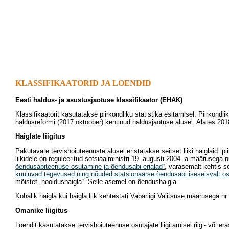
KLASSIFIKAATORID JA LOENDID
Eesti haldus- ja asustusjaotuse klassifikaator (EHAK)
Klassifikaatorit kasutatakse piirkondliku statistika esitamisel. Piirkond
haldusreformi (2017 oktoober) kehtinud haldusjaotuse alusel. Alates 20
Haiglate liigitus
Pakutavate tervishoiuteenuste alusel eristatakse seitset liiki haiglaid: pi
liikidele on reguleeritud sotsiaalministri 19. augusti 2004. a määrusega 
õendusabiteenuse osutamine ja õendusabi erialad“
, varasemalt kehtis s
kuuluvad tegevused ning nõuded statsionaarse õendusabi iseseisvalt osut
mõistet „hooldushaigla“. Selle asemel on õendushaigla.
Kohalik haigla kui haigla liik kehtestati Vabariigi Valitsuse määrusega 
Omanike liigitus
Loendit kasutatakse tervishoiuteenuse osutajate liigitamisel riigi- või