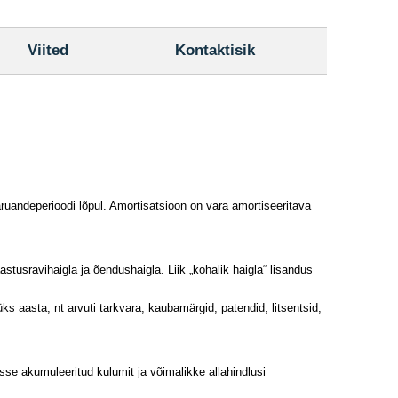
Viited
Kontaktisik
andeperioodi lõpul. Amortisatsioon on vara amortiseeritava
aastusravihaigla ja õendushaigla. Liik „kohalik haigla“ lisandus
ks aasta, nt arvuti tarkvara, kaubamärgid, patendid, litsentsid,
se akumuleeritud kulumit ja võimalikke allahindlusi