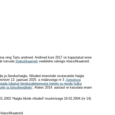
Tallinna ning Tartu andmed. Andmed kuni 2017 on kajastatud enne
aab tutvuda
Statistikaameti
veebilehe rubriigis klassifikaatorid.
igla ja õendushaigla. Nõuded eriarstiabi osutavatele haigla
ministri 13. jaanuari 2025. a määrusega nr 3
„Iseseisva
utada lubatud õendusabiteenuste loetelu ja nende hulka
ile ja töövahenditele“
. Alates 2014. aastast ei kasutata enam
.01.2002 'Haigla liikide nõuded' muutmisega 19.02.2004 (nr 14).
klassifikaatorid.