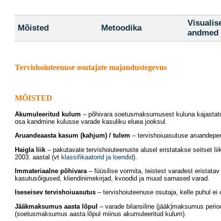
Visualis
Mõisted
Metoodika
andmed
Tervishoiuteenuse osutajate majandustegevus
MÕISTED
Akumuleeritud kulum
– põhivara soetusmaksumusest kuluna kajastatud
osa kandmine kulusse varade kasuliku eluea jooksul.
Aruandeaasta kasum (kahjum) / tulem
– tervishoiuasutuse aruandeperi
Haigla liik
– pakutavate tervishoiuteenuste alusel eristatakse seitset liiki
2003. aastal (vt
klassifikaatorid ja loendid
).
Immateriaalne põhivara
– füüsilise vormita, teistest varadest eristata
kasutusõigused, kliendinimekirjad, kvoodid ja muud sarnased varad.
Iseseisev tervishoiuasutus
– tervishoiuteenuse osutaja, kelle puhul ei 
Jääkmaksumus aasta lõpul
– varade bilansiline (jääk)maksumus perioo
(soetusmaksumus aasta lõpul miinus akumuleeritud kulum).