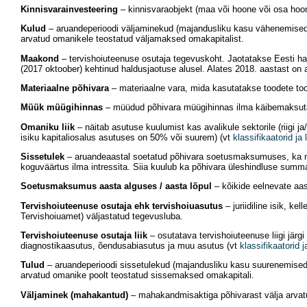
Kinnisvarainvesteering
– kinnisvaraobjekt (maa või hoone või osa hoon
Kulud
– aruandeperioodi väljaminekud (majandusliku kasu vähenemised
arvatud omanikele teostatud väljamaksed omakapitalist.
Maakond
– tervishoiuteenuse osutaja tegevuskoht. Jaotatakse Eesti hal
(2017 oktoober) kehtinud haldusjaotuse alusel. Alates 2018. aastast on
Materiaalne põhivara
– materiaalne vara, mida kasutatakse toodete too
Müük müügihinnas
– müüdud põhivara müügihinnas ilma käibemaksut
Omaniku liik
– näitab asutuse kuulumist kas avalikule sektorile (riigi j
isiku kapitaliosalus asutuses on 50% või suurem) (vt
klassifikaatorid ja
Sissetulek
– aruandeaastal soetatud põhivara soetusmaksumuses, ka mitt
koguväärtus ilma intressita. Siia kuulub ka põhivara üleshindluse summ
Soetusmaksumus aasta alguses / aasta lõpul
– kõikide eelnevate aas
Tervishoiuteenuse osutaja ehk tervishoiuasutus
– juriidiline isik, k
Tervishoiuamet) väljastatud tegevusluba.
Tervishoiuteenuse osutaja liik
– osutatava tervishoiuteenuse liigi järgi
diagnostikaasutus, õendusabiasutus ja muu asutus (vt
klassifikaatorid j
Tulud
– aruandeperioodi sissetulekud (majandusliku kasu suurenemised
arvatud omanike poolt teostatud sissemaksed omakapitali.
Väljaminek (mahakantud)
– mahakandmisaktiga põhivarast välja arv