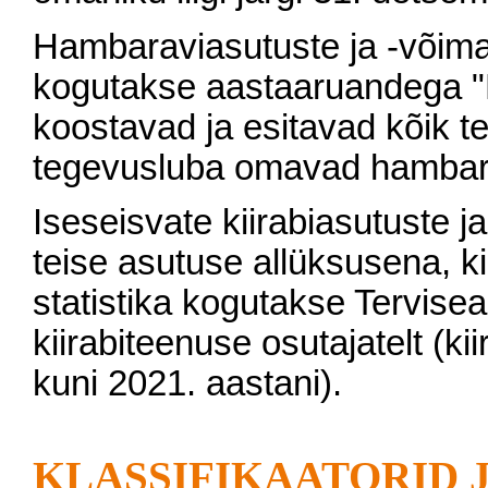
Hambaraviasutuste ja -võima
kogutakse aastaaruandega "
koostavad ja esitavad kõik t
tegevusluba omavad hambara
Iseseisvate kiirabiasutuste 
teise asutuse allüksusena, ki
statistika kogutakse Tervisea
kiirabiteenuse osutajatelt (
kuni 2021. aastani).
KLASSIFIKAATORID 