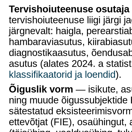
Tervishoiuteenuse osutaja l
tervishoiuteenuse liigi järgi 
järgnevalt: haigla, perearstia
hambaraviasutus, kiirabiasut
diagnostikaasutus, õendusab
asutus (alates 2024. a statis
klassifikaatorid ja loendid
).
Õiguslik vorm
— isikute, as
ning muude õigussubjektide E
sätestatud eksisteerimisvorm.
ettevõtjat (FIE), osaühingut, 