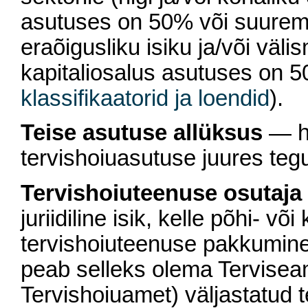
asutuses on 50% või suurem) 
eraõigusliku isiku ja/või väli
kapitaliosalus asutuses on 5
klassifikaatorid ja loendid
).
Teise asutuse allüksus
— ha
tervishoiuasutuse juures te
Tervishoiuteenuse osutaja
juriidiline isik, kelle põhi- v
tervishoiuteenuse pakkumine
peab selleks olema Tervisea
Tervishoiuamet) väljastatud 