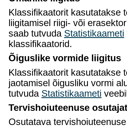
Klassifikaatorit kasutatakse 
liigitamisel riigi- või erasek
saab tutvuda
Statistikaameti
klassifikaatorid.
Õiguslike vormide liigitus
Klassifikaatorit kasutatakse 
jaotamisel õigusliku vormi al
tutvuda
Statistikaameti
veebil
Tervishoiuteenuse osutajate
Osutatava tervishoiuteenuse l