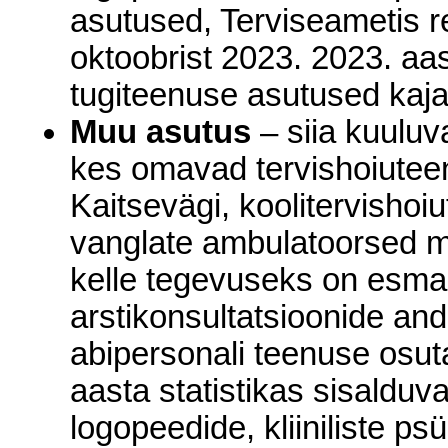
asutused, Terviseametis re
oktoobrist 2023. 2023. aas
tugiteenuse asutused kaja
Muu asutus
– siia kuulu
kes omavad tervishoiutee
Kaitsevägi, koolitervisho
vanglate ambulatoorsed m
kelle tegevuseks on esmaa
arstikonsultatsioonide andm
abipersonali teenuse osut
aasta statistikas sisalduva
logopeedide, kliiniliste p