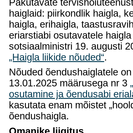
Pakutavate tervishoiuteenuste 
haiglaid: piirkondlik haigla, k
haigla, erihaigla, taastusrav
eriarstiabi osutavatele haigla 
sotsiaalministri 19. augusti
„Haigla liikide nõuded“
.
Nõuded õendushaiglatele on r
13.01.2025 määrusega nr 3
osutamine ja õendusabi erial
kasutata enam mõistet „hool
õendushaigla.
Omanike liigitus