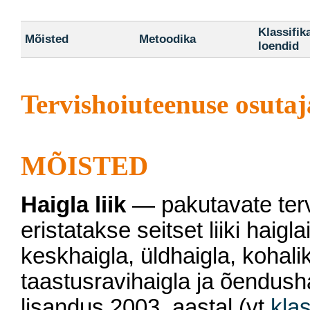
Klassifik
Mõisted
Metoodika
loendid
Tervishoiuteenuse osuta
MÕISTED
Haigla liik
— pakutavate terv
eristatakse seitset liiki haigla
keskhaigla, üldhaigla, kohalik
taastusravihaigla ja õendushai
lisandus 2003. aastal (vt
klas