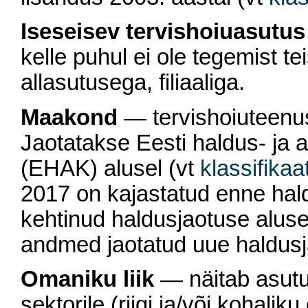
Iseseisev tervishoiuasutus
kelle puhul ei ole tegemist t
allasutusega, filiaaliga.
Maakond
— tervishoiuteenu
Jaotatakse Eesti haldus- ja a
(EHAK) alusel (vt
klassifikaa
2017 on kajastatud enne hal
kehtinud haldusjaotuse aluse
andmed jaotatud uue haldusj
Omaniku liik
— näitab asutu
sektorile (riigi ja/või kohali