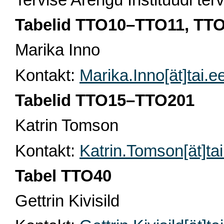
Tabelid TTO10–TTO11, TT
Marika Inno
Kontakt:
Marika.Inno[ät]tai.e
Tabelid TTO15–TTO201
Katrin Tomson
Kontakt:
Katrin.Tomson[ät]tai
Tabel TTO40
Gettrin Kivisild