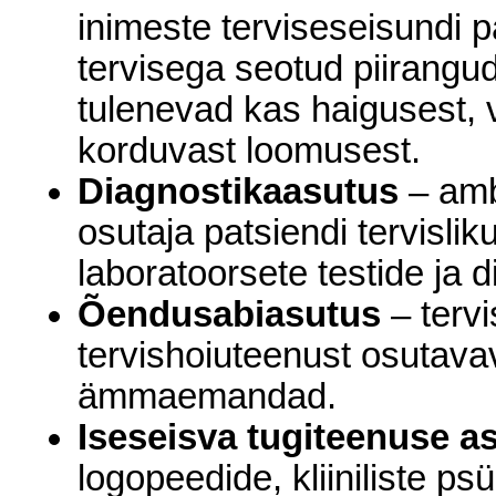
inimeste terviseseisundi p
tervisega seotud piirangu
tulenevad kas haigusest, 
korduvast loomusest.
Diagnostikaasutus
– amb
osutaja patsiendi tervisli
laboratoorsete testide ja di
Õendusabiasutus
– tervi
tervishoiuteenust osutavav
ämmaemandad.
Iseseisva tugiteenuse a
logopeedide, kliiniliste ps