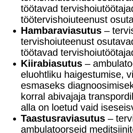
töötavad tervishoiutöötaja
töötervishoiuteenust osut
Hambaraviasutus
– tervi
tervishoiuteenust osutav
töötavad tervishoiutöötaja
Kiirabiasutus
– ambulatoo
eluohtliku haigestumise, 
esmaseks diagnoosimiseks
korral abivajaja transpordi
alla on loetud vaid iseseis
Taastusraviasutus
– terv
ambulatoorseid meditsiini