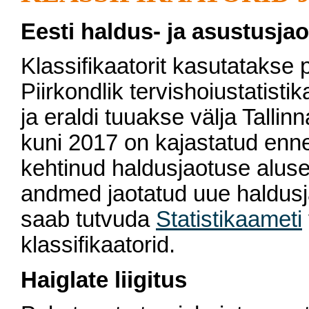
Eesti haldus- ja asustusja
Klassifikaatorit kasutatakse p
Piirkondlik tervishoiustatist
ja eraldi tuuakse välja Tall
kuni 2017 on kajastatud enn
kehtinud haldusjaotuse aluse
andmed jaotatud uue haldusja
saab tutvuda
Statistikaameti
klassifikaatorid.
Haiglate liigitus