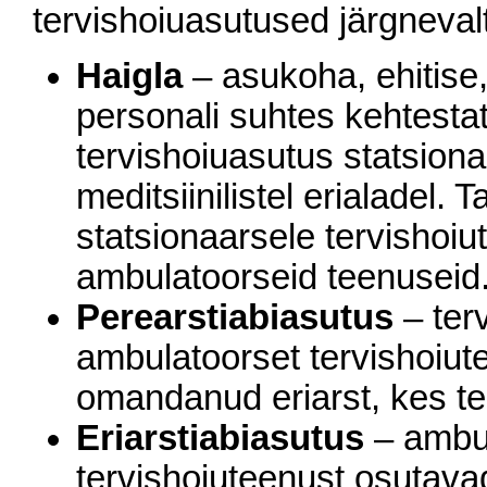
tervishoiuasutused järgnevalt
Haigla
– asukoha, ehitise,
personali suhtes kehtesta
tervishoiuasutus statsion
meditsiinilistel erialadel. 
statsionaarsele tervishoiu
ambulatoorseid teenuseid
Perearstiabiasutus
– ter
ambulatoorset tervishoiute
omandanud eriarst, kes teg
Eriarstiabiasutus
– ambul
tervishoiuteenust osutava