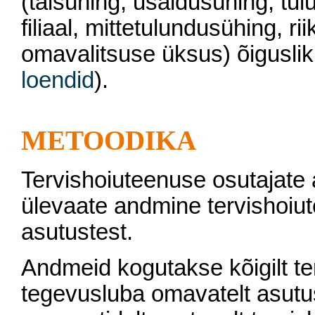
(täisühing, usaldusühing, tu
filiaal, mittetulundusühing, ri
omavalitsuse üksus) õigusli
loendid
).
METOODIKA
Tervishoiuteenuse osutajat
ülevaate andmine tervishoiu
asutustest.
Andmeid kogutakse kõigilt t
tegevusluba omavatelt asutust