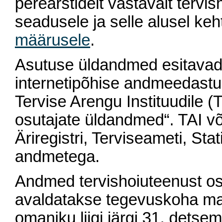
perearstidelt vastavalt terv
seadusele ja selle alusel ke
määrusele
.
Asutuse üldandmed esitavad 
internetipõhise andmeedast
Tervise Arengu Instituudile 
osutajate üldandmed“. TAI v
Äriregistri, Terviseameti, Sta
andmetega.
Andmed tervishoiuteenust os
avaldatakse tegevuskoha maa
omaniku liigi järgi 31. detsem